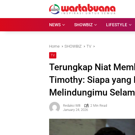
Skip
to
content
NEWS
SHOWBIZ
LIFESTYLE
Home
SHOWBIZ
TV
TV
Terungkap Niat Memb
Timothy: Siapa yang 
Melindungimu Selam
Redaksi WB
2 Min Read
January 24, 2026