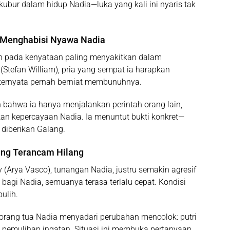
ubur dalam hidup Nadia—luka yang kali ini nyaris tak
t Menghabisi Nyawa Nadia
n pada kenyataan paling menyakitkan dalam
Stefan William), pria yang sempat ia harapkan
ernyata pernah berniat membunuhnya.
 bahwa ia hanya menjalankan perintah orang lain,
an kepercayaan Nadia. Ia menuntut bukti konkret—
diberikan Galang.
ang Terancam Hilang
y (Arya Vasco), tunangan Nadia, justru semakin agresif
agi Nadia, semuanya terasa terlalu cepat. Kondisi
ulih.
rang tua Nadia menyadari perubahan mencolok: putri
 pemulihan ingatan. Situasi ini membuka pertanyaan