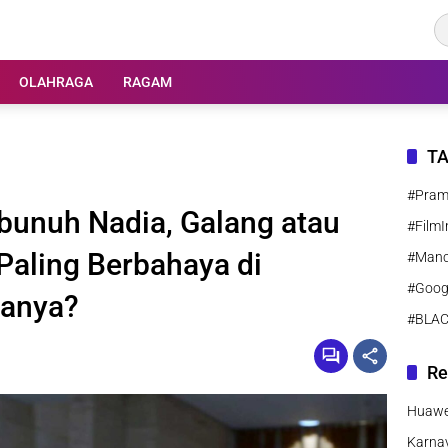
OLAHRAGA
RAGAM
T
#Pra
unuh Nadia, Galang atau
#FilmI
Paling Berbahaya di
#Manc
#Goog
anya?
#BLA
Re
Huawei
Karnav