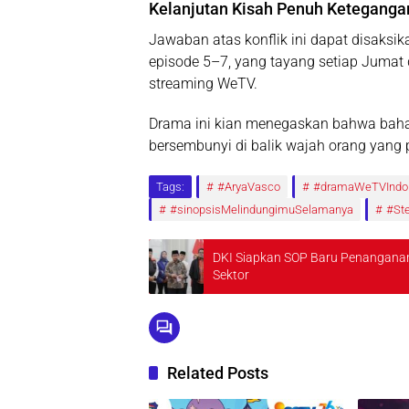
Kelanjutan Kisah Penuh Keteganga
Jawaban atas konflik ini dapat disaksi
episode 5–7
, yang tayang
setiap Jumat 
streaming
WeTV
.
Drama ini kian menegaskan bahwa bahay
bersembunyi di balik wajah orang yang 
Tags:
#AryaVasco
#dramaWeTVIndo
#sinopsisMelindungimuSelamanya
#St
DKI Siapkan SOP Baru Penanganan
Sektor
Related Posts