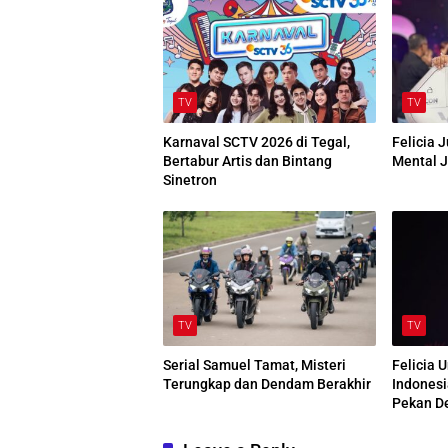
TV
TV
Karnaval SCTV 2026 di Tegal,
Felicia 
Bertabur Artis dan Bintang
Mental J
Sinetron
TV
TV
Serial Samuel Tamat, Misteri
Felicia 
Terungkap dan Dendam Berakhir
Indonesi
Pekan D