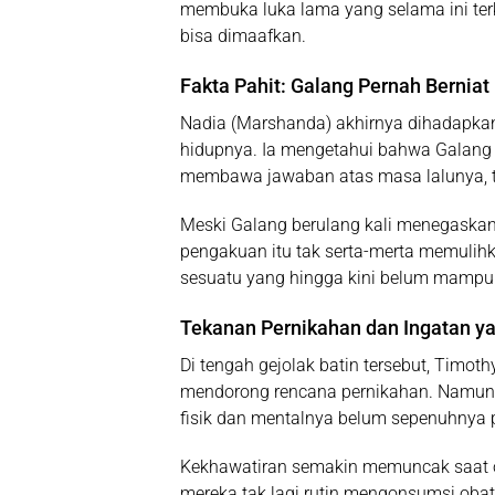
membuka luka lama yang selama ini terk
bisa dimaafkan.
Fakta Pahit: Galang Pernah Bernia
Nadia (Marshanda) akhirnya dihadapka
hidupnya. Ia mengetahui bahwa Galang (
membawa jawaban atas masa lalunya, t
Meski Galang berulang kali menegaskan
pengakuan itu tak serta-merta memulihk
sesuatu yang hingga kini belum mampu 
Tekanan Pernikahan dan Ingatan y
Di tengah gejolak batin tersebut, Timoth
mendorong rencana pernikahan. Namun b
fisik dan mentalnya belum sepenuhnya p
Kekhawatiran semakin memuncak saat o
mereka tak lagi rutin mengonsumsi obat