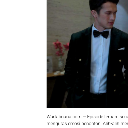
Wartabuana.com — Episode terbaru seri
menguras emosi penonton. Alih-alih me