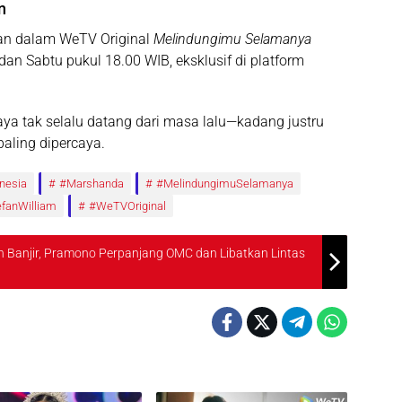
n
kan dalam
WeTV Original
Melindungimu Selamanya
dan Sabtu pukul 18.00 WIB
, eksklusif di platform
a tak selalu datang dari masa lalu—kadang justru
paling dipercaya.
nesia
#Marshanda
#MelindungimuSelamanya
efanWilliam
#WeTVOriginal
 Banjir, Pramono Perpanjang OMC dan Libatkan Lintas