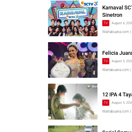
Karnaval SCT
Sinetron
TV
August 6, 202
Wartabuana.com | 
Felicia Juar
TV
August 5, 202
Wartabuana.com | 
12 IPA 4 Ta
TV
August 5, 202
Wartabuana.com |