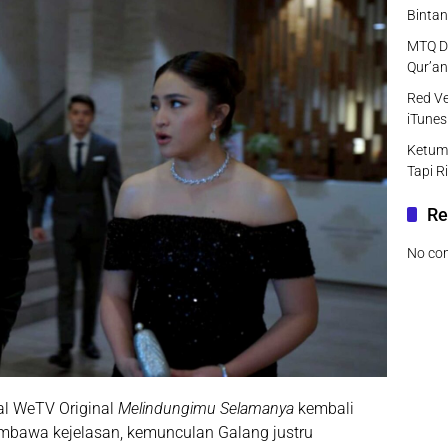
Bintan
MTQ DK
Qur’an
Red Ve
iTunes
Ketum
Tapi R
Re
No co
al
WeTV Original
Melindungimu Selamanya
kembali
mbawa kejelasan, kemunculan Galang justru