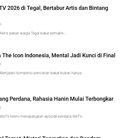
V 2026 di Tegal, Bertabur Artis dan Bintang
6
Akhir pekan warga Tegal bakal semakin…
a The Icon Indonesia, Mental Jadi Kunci di Final
6
Menjalani kompetisi pencarian bakat bukan hanya…
yang Perdana, Rahasia Hanin Mulai Terbongkar
6
 WeTV resmi menayangkan episode perdana WeTV…