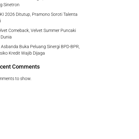
g Sinetron
I 2026 Ditutup, Pramono Soroti Talenta
i
lvet Comeback, Velvet Summer Puncaki
 Dunia
 Asbanda Buka Peluang Sinergi BPD-BPR,
isiko Kredit Wajib Dijaga
cent Comments
mments to show.