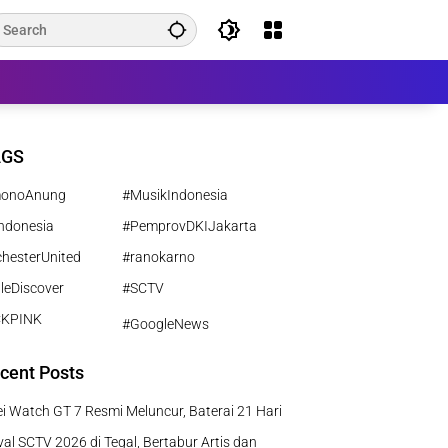
AGS
monoAnung
#MusikIndonesia
ndonesia
#PemprovDKIJakarta
hesterUnited
#ranokarno
leDiscover
#SCTV
CKPINK
#GoogleNews
cent Posts
 Watch GT 7 Resmi Meluncur, Baterai 21 Hari
al SCTV 2026 di Tegal, Bertabur Artis dan