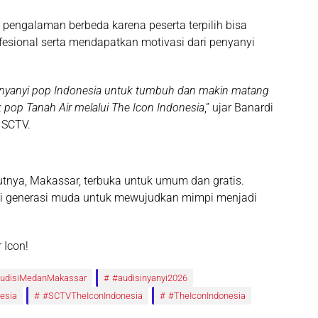
 pengalaman berbeda karena peserta terpilih bisa
fesional serta mendapatkan motivasi dari penyanyi
enyanyi pop Indonesia untuk tumbuh dan makin matang
 pop Tanah Air melalui The Icon Indonesia
,” ujar Banardi
 SCTV.
jutnya, Makassar, terbuka untuk umum dan
gratis
.
gi generasi muda untuk mewujudkan mimpi menjadi
 Icon!
udisiMedanMakassar
#audisinyanyi2026
esia
#SCTVTheIconIndonesia
#TheIconIndonesia