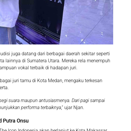
disi juga datang dari berbagai daerah sekitar seperti
ota lainnya di Sumatera Utara. Mereka rela menempuh
mpuan vokal terbaik di hadapan juri.
ebagai juri tamu di Kota Medan, mengaku terkesan
rta.
i segi suara maupun antusiasmenya. Dari pagi sampai
unjukkan performa terbaiknya
,” ujar Njan.
d Putra Onsu
The Icon Indonesia
akan berlanjut ke Kota Makassar