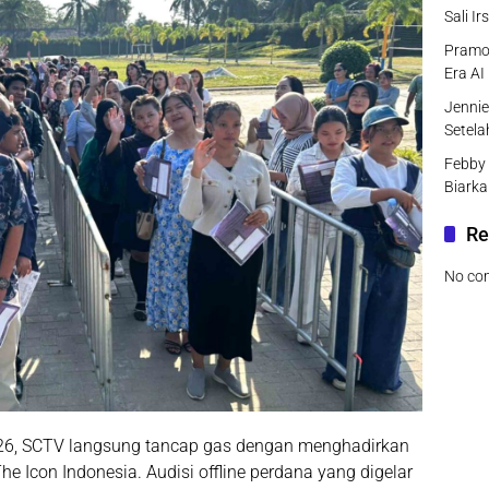
Sali I
Pramo
Era AI
Jenni
Setel
Febby 
Biarka
Re
No co
6, SCTV langsung tancap gas dengan menghadirkan
he Icon Indonesia
. Audisi offline perdana yang digelar