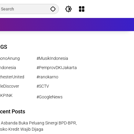
AGS
monoAnung
#MusikIndonesia
ndonesia
#PemprovDKIJakarta
hesterUnited
#ranokarno
leDiscover
#SCTV
CKPINK
#GoogleNews
cent Posts
 Asbanda Buka Peluang Sinergi BPD-BPR,
isiko Kredit Wajib Dijaga