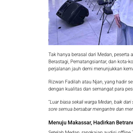
Tak hanya berasal dari Medan, peserta au
Berastagi, Pematangsiantar, dan kota-k
perjalanan jauh demi menunjukkan kema
Rizwan Fadilah atau
Njan
, yang hadir s
dengan kualitas dan semangat para pese
“
Luar biasa sekali warga Medan, baik dar
sore semua bersabar mengantre dan men
Menuju Makassar, Hadirkan Betran
Setelah Medan, rangkaian audisi offline