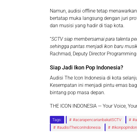
Namun, audisi offline tetap menawarkan
bertatap muka langsung dengan juri pro
dan musisi yang hadir di tiap kota.
“
SCTV siap membersamai para talenta p
sehingga pantas menjadi ikon baru musik
Rachmad, Deputy Director Programming
Siap Jadi Ikon Pop Indonesia?
Audisi
The Icon Indonesia
di kota selan
Kesempatan ini menjadi pintu emas ba
bintang pop masa depan.
THE ICON INDONESIA — Your Voice, Your
Tags:
#acarapencarianbakatSCTV
#a
#audisiTheIconIndonesia
#ikonpopIndon