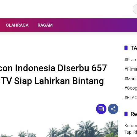
OLAHRAGA
RAGAM
T
#Pra
con Indonesia Diserbu 657
#FilmI
TV Siap Lahirkan Bintang
#Manc
#Goog
#BLA
Re
Ketum
Tapi R