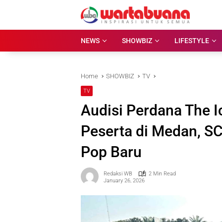
Skip
to
content
NEWS
SHOWBIZ
LIFESTYLE
Home
SHOWBIZ
TV
TV
Audisi Perdana The I
Peserta di Medan, SC
Pop Baru
Redaksi WB
2 Min Read
January 26, 2026