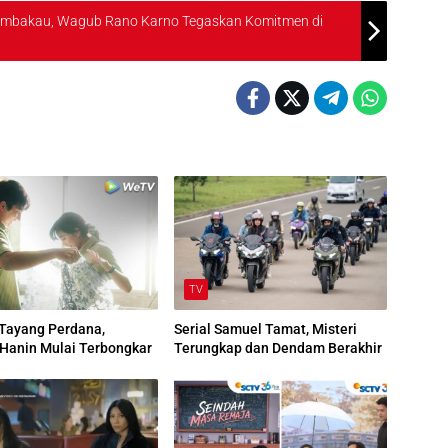
Tembakau, Wagub Rano Karno Tegaskan Komitmen di
TV
 Tayang Perdana,
Serial Samuel Tamat, Misteri
Hanin Mulai Terbongkar
Terungkap dan Dendam Berakhir