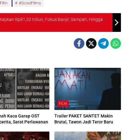
Film
#ScoviFilms
apkan Rp81,32 triliun, Fokus Banjir, Sampah, Hingga
FILM
mah Kaca Garap OST
Trailer PAKET SANTET Makin
cerita, Sarat Perlawanan
Brutal, Tawon Jadi Teror Baru