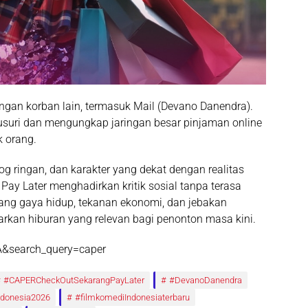
gan korban lain, termasuk
Mail
(Devano Danendra).
suri dan mengungkap jaringan besar pinjaman online
k orang.
log ringan, dan karakter yang dekat dengan realitas
 Pay Later
menghadirkan kritik sosial tanpa terasa
ntang gaya hidup, tekanan ekonomi, dan jebakan
awarkan hiburan yang relevan bagi penonton masa kini.
A&search_query=caper
#CAPERCheckOutSekarangPayLater
#DevanoDanendra
ndonesia2026
#filmkomediIndonesiaterbaru