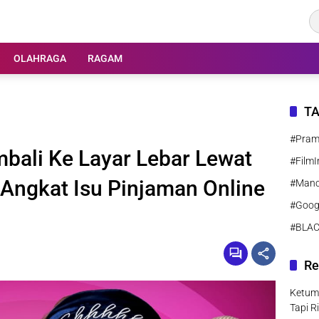
OLAHRAGA
RAGAM
T
#Pra
ali Ke Layar Lebar Lewat
#FilmI
Angkat Isu Pinjaman Online
#Manc
#Goog
#BLA
Re
Ketum
Tapi R