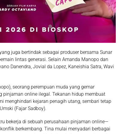
 yang juga bertindak sebagai produser bersama
Sunar
pemain lintas generasi. Selain Amanda Manopo dan
vano Danendra
,
Jovial da Lopez
,
Kaneishia Satra
,
Wavi
po), seorang perempuan muda yang gemar
ang pinjaman online ilegal. Tekanan hidup membuat
i menghindari kejaran penagih utang, sembari tetap
Umski
(Fajar Sadboy).
stru bekerja di sebuah perusahaan pinjaman online—
h konflik berkembang. Tina mulai menyadari berbagai