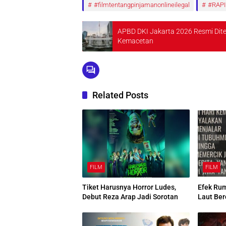
#filmtentangpinjamanonlineilegal
#RAPI
APBD DKI Jakarta 2026 Resmi Ditet
Kemacetan
Related Posts
FILM
FILM
Tiket Harusnya Horror Ludes,
Efek Ru
Debut Reza Arap Jadi Sorotan
Laut Ber