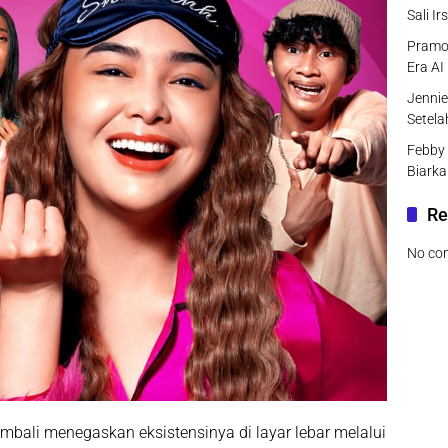
Sali I
Pramo
Era AI
Jenni
Setel
Febby 
Biarka
Re
No co
li menegaskan eksistensinya di layar lebar melalui