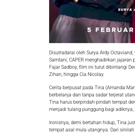
Disutradarai oleh
Surya Ardy Octaviand
,
Samtani
, CAPER menghadirkan jajaran 
Fajar Sadboy, film ini turut dibintangi
De
Zihan
, hingga
Cia Nicolay
.
Cerita berpusat pada
Tina
(Amanda Mano
berbelanja dan tanpa sadar terjerat ut
Tina harus berpindah-pindah tempat dem
menjadi tulang punggung bagi adiknya,
Ironisnya, demi bertahan hidup, Tina ju
tempat asal mula utangnya. Dari sinila