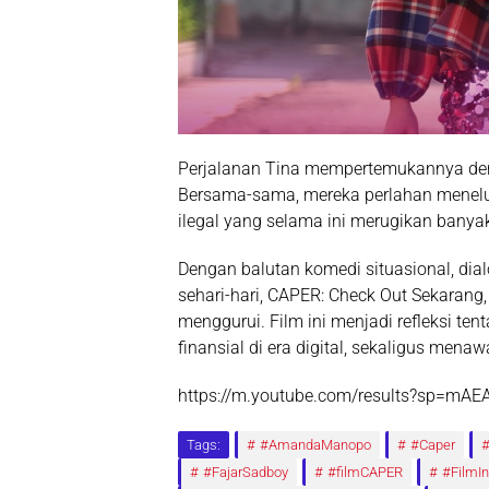
Perjalanan Tina mempertemukannya den
Bersama-sama, mereka perlahan menelu
ilegal yang selama ini merugikan banya
Dengan balutan
komedi situasional
, dia
sehari-hari,
CAPER: Check Out Sekarang,
menggurui. Film ini menjadi refleksi te
finansial di era digital, sekaligus men
https://m.youtube.com/results?sp=mAE
Tags:
#AmandaManopo
#Caper
#FajarSadboy
#filmCAPER
#FilmI