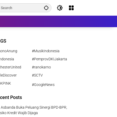
AGS
monoAnung
#MusikIndonesia
ndonesia
#PemprovDKIJakarta
hesterUnited
#ranokarno
leDiscover
#SCTV
CKPINK
#GoogleNews
cent Posts
 Asbanda Buka Peluang Sinergi BPD-BPR,
isiko Kredit Wajib Dijaga