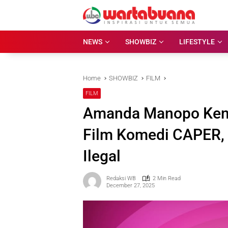
Skip
to
content
NEWS
SHOWBIZ
LIFESTYLE
Home
SHOWBIZ
FILM
FILM
Amanda Manopo Kemb
Film Komedi CAPER, 
Ilegal
Redaksi WB
2 Min Read
December 27, 2025