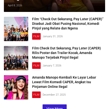
Manopo Bongkar Kondisinya
April 8, 2026
Film “Check Out Sekarang, Pay Later (CAPER)”
Disebut Jadi Obat Pusing Nasional, Komedi
Pinjol yang Relate dan Ngena
FILM
January 31, 2026
Film Check Out Sekarang, Pay Later (CAPER)
Rilis Poster dan Trailer Kocak, Amanda
Manopo Terjebak Pinjol Ilegal
FILM
January 7, 2026
Amanda Manopo Kembali Ke Layar Lebar
Lewat Film Komedi CAPER, Angkat Isu
Pinjaman Online Ilegal
FILM
December 27, 2025
View More