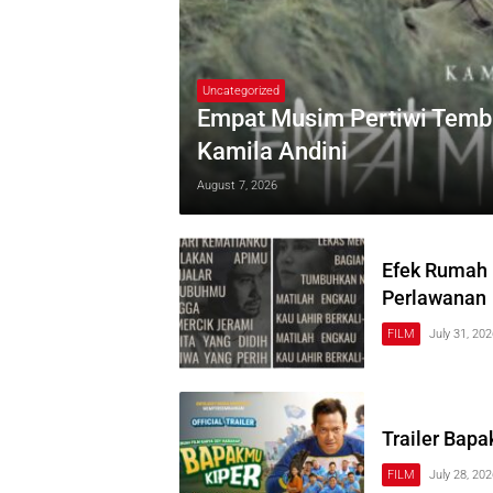
Uncategorized
Empat Musim Pertiwi Tembu
Kamila Andini
August 7, 2026
Efek Rumah 
Perlawanan
FILM
July 31, 20
Trailer Bapa
FILM
July 28, 20