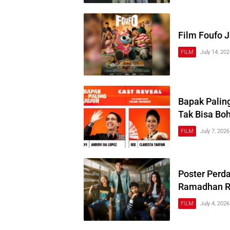
Film Foufo J
FILM
July 14, 20
Bapak Paling
Tak Bisa Boh
FILM
July 7, 2026
Poster Perda
Ramadhan Re
FILM
July 4, 2026