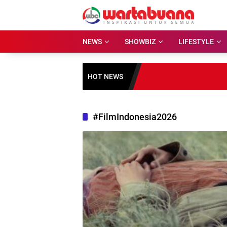
Skip
to
content
NEWS
SHOWBIZ
LIFESTYLE
HOT NEWS
#FilmIndonesia2026