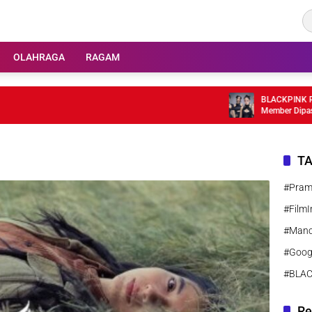
OLAHRAGA
RAGAM
BLACKPINK Rayakan 
Member Dipastikan H
T
#Pra
#FilmI
#Manc
#Goog
#BLA
Re