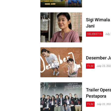
Sigi Wimala
Jani
SELEBRITIS
July
Desember Jan
FILM
July 23, 20
Trailer Ope
Pestapora
FILM
July 22, 20