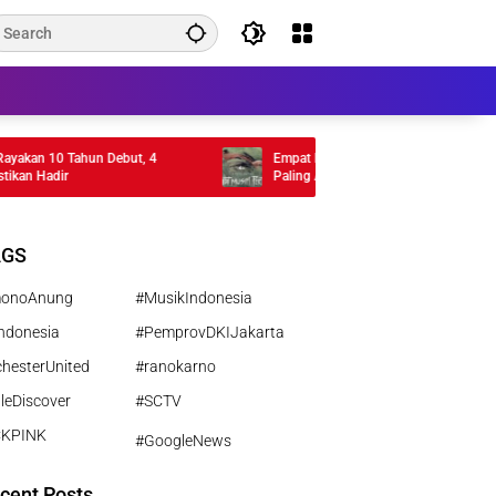
10 Tahun Debut, 4
Empat Musim Pertiwi Tembus TIFF 2026, Fil
adir
Paling Ambisius Kamila Andini
AGS
monoAnung
#MusikIndonesia
ndonesia
#PemprovDKIJakarta
hesterUnited
#ranokarno
leDiscover
#SCTV
CKPINK
#GoogleNews
cent Posts