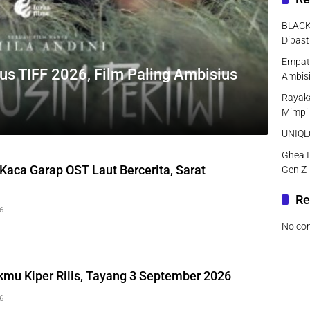
BLACK
Dipast
Empat 
s TIFF 2026, Film Paling Ambisius
Ambisi
Rayaka
Mimpi
UNIQLO
Ghea I
Kaca Garap OST Laut Bercerita, Sarat
Gen Z
Re
26
No co
kmu Kiper Rilis, Tayang 3 September 2026
26