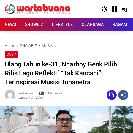
Skip
to
content
NEWS
SHOWBIZ
LIFESTYLE
OLAHRAGA
RAGAM
Home
SHOWBIZ
MUSIK
MUSIK
Ulang Tahun ke-31, Ndarboy Genk Pilih
Rilis Lagu Reflektif “Tak Kancani”:
Terinspirasi Musisi Tunanetra
Redaksi WB
3 Min Read
January 21, 2026