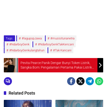
Tags:
#lagupopJawa
#musisitunanetra
#NdarboyGenk
#NdarboyGenkTakKencani
#NdarboyGenkulangtahun
#Tak Kancani
Pevita Pearce Panik Dengar Bunyi Token Listrik,
Sangka Bom: Pengalaman Pertama Pakai Listrik
Prabayar Bikin Ngakak
Related Posts