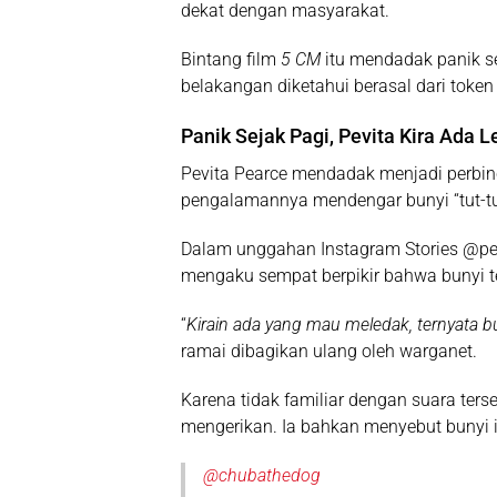
dekat dengan masyarakat.
Bintang film
5 CM
itu mendadak panik se
belakangan diketahui berasal dari token l
Panik Sejak Pagi, Pevita Kira Ada 
Pevita Pearce mendadak menjadi perbin
pengalamannya mendengar bunyi “tut-tut-
Dalam unggahan
Instagram Stories @p
mengaku sempat berpikir bahwa bunyi t
“
Kirain ada yang mau meledak, ternyata bu
ramai dibagikan ulang oleh warganet.
Karena tidak familiar dengan suara ters
mengerikan. Ia bahkan menyebut bunyi it
@chubathedog