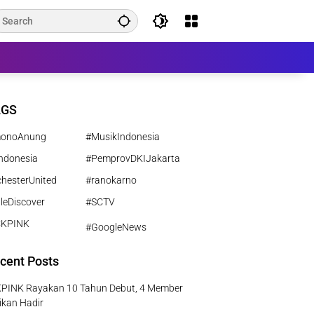
AGS
monoAnung
#MusikIndonesia
ndonesia
#PemprovDKIJakarta
hesterUnited
#ranokarno
leDiscover
#SCTV
CKPINK
#GoogleNews
cent Posts
PINK Rayakan 10 Tahun Debut, 4 Member
ikan Hadir