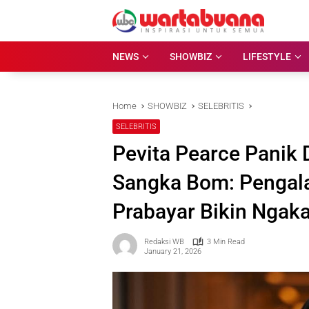
Skip
to
content
NEWS
SHOWBIZ
LIFESTYLE
Home
SHOWBIZ
SELEBRITIS
SELEBRITIS
Pevita Pearce Panik 
Sangka Bom: Pengala
Prabayar Bikin Ngak
Redaksi WB
3 Min Read
January 21, 2026