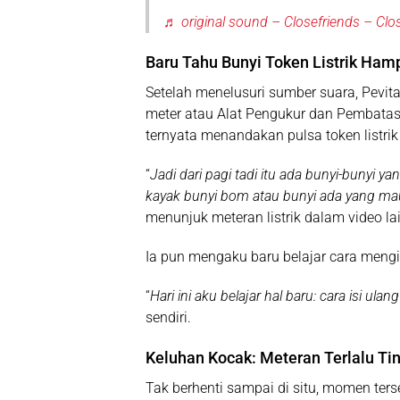
♬ original sound – Closefriends – Clo
Baru Tahu Bunyi Token Listrik Hamp
Setelah menelusuri sumber suara, Pevit
meter atau Alat Pengukur dan Pembatas 
ternyata menandakan pulsa token listrik 
“
Jadi dari pagi tadi itu ada bunyi-bunyi yan
kayak bunyi bom atau bunyi ada yang mau
menunjuk meteran listrik dalam video lain
Ia pun mengaku baru belajar cara mengisi 
“
Hari ini aku belajar hal baru: cara isi ulan
sendiri.
Keluhan Kocak: Meteran Terlalu Ti
Tak berhenti sampai di situ, momen te