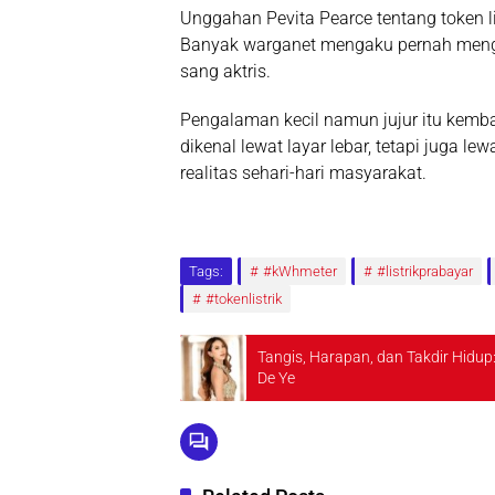
Unggahan Pevita Pearce tentang token li
Banyak warganet mengaku pernah mengal
sang aktris.
Pengalaman kecil namun jujur itu kemb
dikenal lewat layar lebar, tetapi juga
realitas sehari-hari masyarakat.
Tags:
#kWhmeter
#listrikprabayar
#tokenlistrik
Tangis, Harapan, dan Takdir Hidu
De Ye