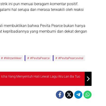
strik ini pun menuai beragam komentar positif.
ami hal serupa dan merasa terwakili oleh reaksi
ali membuktikan bahwa Pevita Pearce bukan hanya
 lewat kepribadiannya yang membumi dan dekat dengan
#MirzanMeer
#PevitaPearce
#PevitaPearceviral
p: Icha Yang Menyentuh Hati Lewat Lagu Wu Lan Ba Tuo