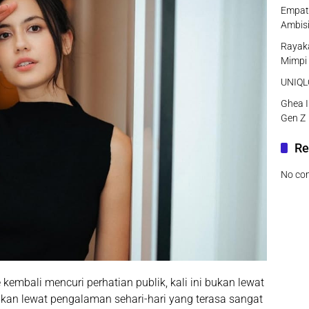
Empat 
Ambisi
Rayaka
Mimpi
UNIQLO
Ghea I
Gen Z
Re
No co
embali mencuri perhatian publik, kali ini bukan lewat
kan lewat pengalaman sehari-hari yang terasa sangat