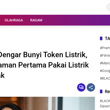
OLAHRAGA
RAGAM
T
#Pra
Dengar Bunyi Token Listrik,
#FilmI
man Pertama Pakai Listrik
#Manc
#Goog
ak
#BLA
Re
BLACK
Dipast