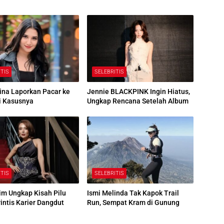
ITIS
SELEBRITIS
alina Laporkan Pacar ke
Jennie BLACKPINK Ingin Hiatus,
ni Kasusnya
Ungkap Rencana Setelah Album
ITIS
SELEBRITIS
im Ungkap Kisah Pilu
Ismi Melinda Tak Kapok Trail
intis Karier Dangdut
Run, Sempat Kram di Gunung