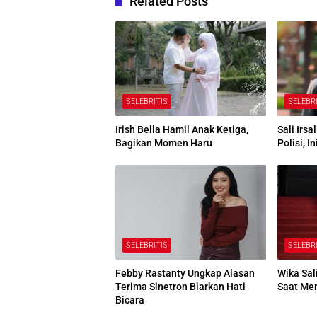
Related Posts
SELEBRITIS
SELEBR
Irish Bella Hamil Anak Ketiga,
Sali Irs
Bagikan Momen Haru
Polisi, I
SELEBRITIS
SELEBR
Febby Rastanty Ungkap Alasan
Wika Sal
Terima Sinetron Biarkan Hati
Saat Mer
Bicara