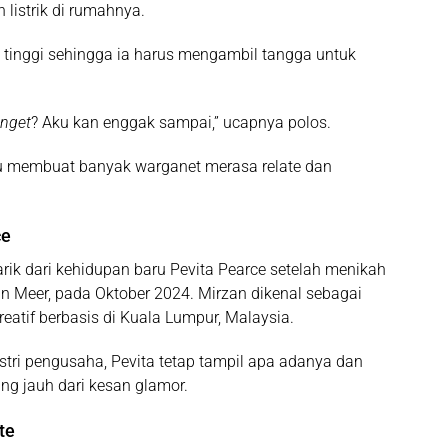
 listrik di rumahnya.
 tinggi sehingga ia harus mengambil tangga untuk
anget
? Aku kan enggak sampai,” ucapnya polos.
tru membuat banyak warganet merasa relate dan
ce
rik dari kehidupan baru Pevita Pearce setelah menikah
an Meer
, pada Oktober 2024. Mirzan dikenal sebagai
reatif berbasis di Kuala Lumpur, Malaysia.
stri pengusaha, Pevita tetap tampil apa adanya dan
g jauh dari kesan glamor.
te