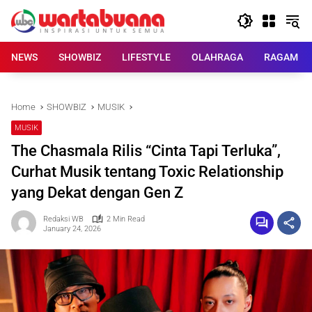
Skip
to
content
NEWS
SHOWBIZ
LIFESTYLE
OLAHRAGA
RAGAM
Home
SHOWBIZ
MUSIK
MUSIK
The Chasmala Rilis “Cinta Tapi Terluka”,
Curhat Musik tentang Toxic Relationship
yang Dekat dengan Gen Z
Redaksi WB
2 Min Read
January 24, 2026