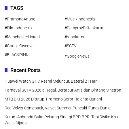
TAGS
#PramonoAnung
#MusikIndonesia
#FilmIndonesia
#PemprovDKIJakarta
#ManchesterUnited
#ranokarno
#GoogleDiscover
#SCTV
#BLACKPINK
#GoogleNews
Recent Posts
Huawei Watch GT 7 Resmi Meluncur, Baterai 21 Hari
Karnaval SCTV 2026 di Tegal, Bertabur Artis dan Bintang Sinetron
MTQ DKI 2026 Ditutup, Pramono Soroti Talenta Qur’ani
Red Velvet Comeback, Velvet Summer Puncaki iTunes Dunia
Ketum Asbanda Buka Peluang Sinergi BPD-BPR, Tapi Risiko Kredit
Wajib Dijaga