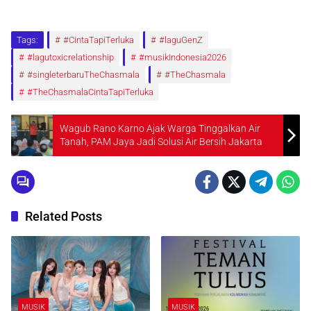
Tags:
#CintaTapiTerluka
#laguGenZ
#lagutoxicrelationship
#musikIndonesia2026
#singleterbaruTheChasmala
#TheChasmala
#TheChasmalaCintaTapiTerluka
Wagub Rano Karno Ajak Warga Tinggalkan Air
Tanah, PAM Jaya Jadi Solusi Air Bersih Jakarta
Related Posts
MUSIK
MUSIK