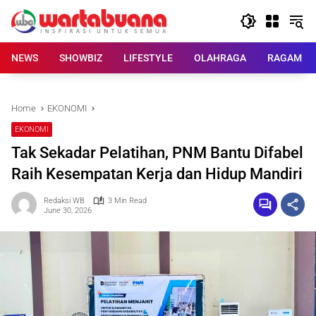
Skip
to
content
NEWS
SHOWBIZ
LIFESTYLE
OLAHRAGA
RAGAM
Home
EKONOMI
EKONOMI
Tak Sekadar Pelatihan, PNM Bantu Difabel
Raih Kesempatan Kerja dan Hidup Mandiri
Redaksi WB
3 Min Read
June 30, 2026