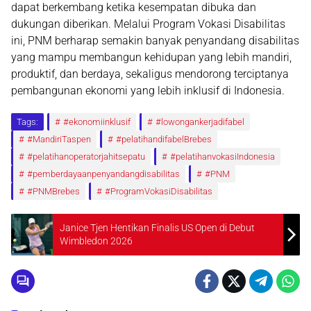
dapat berkembang ketika kesempatan dibuka dan
dukungan diberikan. Melalui Program Vokasi Disabilitas
ini, PNM berharap semakin banyak penyandang disabilitas
yang mampu membangun kehidupan yang lebih mandiri,
produktif, dan berdaya, sekaligus mendorong terciptanya
pembangunan ekonomi yang lebih inklusif di Indonesia.
Tags:
#ekonomiinklusif
#lowongankerjadifabel
#MandiriTaspen
#pelatihandifabelBrebes
#pelatihanoperatorjahitsepatu
#pelatihanvokasiIndonesia
#pemberdayaanpenyandangdisabilitas
#PNM
#PNMBrebes
#ProgramVokasiDisabilitas
Janice Tjen Hentikan Finalis US Open di Debut
Wimbledon 2026