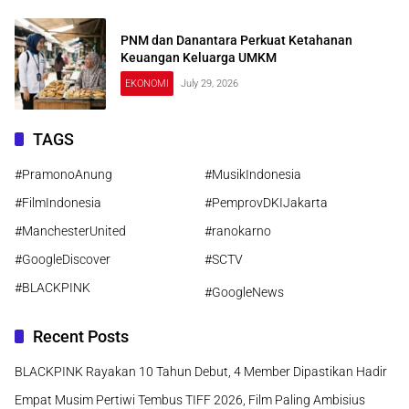
PNM dan Danantara Perkuat Ketahanan
Keuangan Keluarga UMKM
EKONOMI
July 29, 2026
TAGS
#PramonoAnung
#MusikIndonesia
#FilmIndonesia
#PemprovDKIJakarta
#ManchesterUnited
#ranokarno
#GoogleDiscover
#SCTV
#BLACKPINK
#GoogleNews
Recent Posts
BLACKPINK Rayakan 10 Tahun Debut, 4 Member Dipastikan Hadir
Empat Musim Pertiwi Tembus TIFF 2026, Film Paling Ambisius