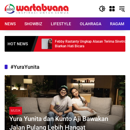
Skip
to
content
NEWS
SHOWBIZ
LIFESTYLE
OLAHRAGA
RAGAM
tus, Ungkap
Febby Rastanty Ungkap Alasan Terima Sinetron
HOT NEWS
Biarkan Hati Bicara
#YuraYunita
MUSIK
Yura Yunita dan Kunto Aji Bawakan
Jalan Pulang Lebih Hangat