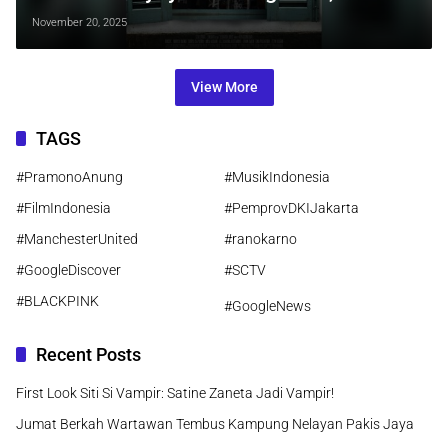
Kebenaran, dan Badai Opini di Era
November 20, 2025
Digital
View More
TAGS
#PramonoAnung
#MusikIndonesia
#FilmIndonesia
#PemprovDKIJakarta
#ManchesterUnited
#ranokarno
#GoogleDiscover
#SCTV
#BLACKPINK
#GoogleNews
Recent Posts
First Look Siti Si Vampir: Satine Zaneta Jadi Vampir!
Jumat Berkah Wartawan Tembus Kampung Nelayan Pakis Jaya