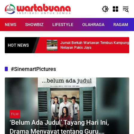
Skip
to
content
NEWS
SHOWBIZ
LIFESTYLE
OLAHRAGA
RAGAM
 Satine Zaneta Jadi
Jumat Berkah Wartawan Tembus Kampung
HOT NEWS
Nelayan Pakis Jaya
#SinemartPictures
FILM
‘Belum Ada Judul’ Tayang Hari Ini,
Drama Menyayat tentang Guru,