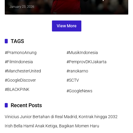
di Penghujung Musim 2025/2026
January 23, 2026
View More
TAGS
#PramonoAnung
#MusikIndonesia
#FilmIndonesia
#PemprovDKIJakarta
#ManchesterUnited
#ranokarno
#GoogleDiscover
#SCTV
#BLACKPINK
#GoogleNews
Recent Posts
Vinicius Junior Bertahan di Real Madrid, Kontrak hingga 2032
Irish Bella Hamil Anak Ketiga, Bagikan Momen Haru