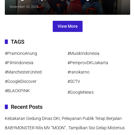
Presiden di Sektor Pendidikan
November 20, 2025
View More
TAGS
#PramonoAnung
#MusikIndonesia
#FilmIndonesia
#PemprovDKIJakarta
#ManchesterUnited
#ranokarno
#GoogleDiscover
#SCTV
#BLACKPINK
#GoogleNews
Recent Posts
Kebakaran Gedung Dinas DKI, Pelayanan Publik Tetap Berjalan
BABYMONSTER Rilis MV “MOON” , Tampilkan Sisi Gelap Misterius