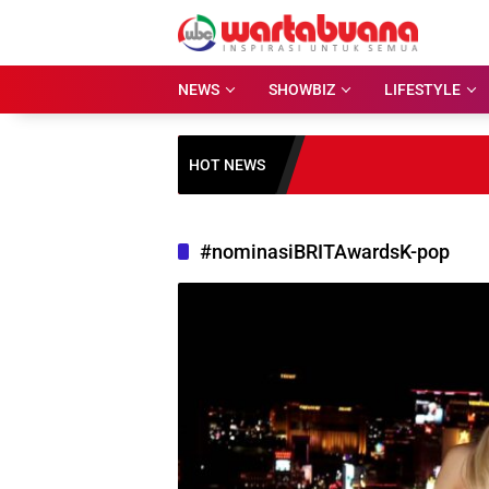
Skip
to
content
NEWS
SHOWBIZ
LIFESTYLE
HOT NEWS
#nominasiBRITAwardsK-pop