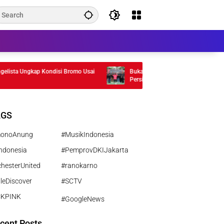
sta Ungkap Kondisi Bromo Usai
Bukan Sekadar Sponsor, Bank Jakarta d
Persija Satukan Kekuatan di Musim 20
AGS
monoAnung
#MusikIndonesia
ndonesia
#PemprovDKIJakarta
hesterUnited
#ranokarno
leDiscover
#SCTV
CKPINK
#GoogleNews
cent Posts