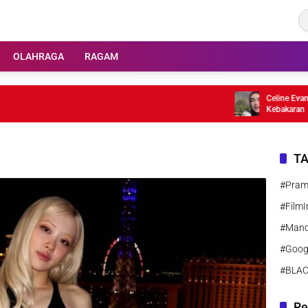
OLAHRAGA
RAGAM
Celine Evangeli
Kebakaran
T
#Pra
#FilmI
#Manc
#Goog
#BLA
Re