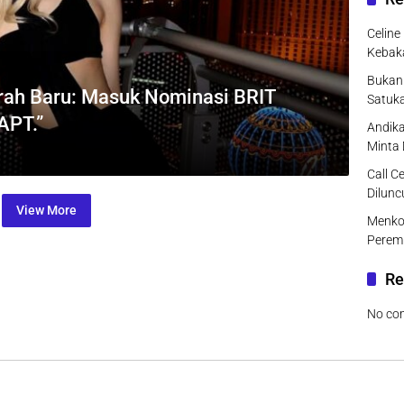
Celine
Kebak
Bukan 
rah Baru: Masuk Nominasi BRIT
Satuk
APT.”
Andika
Minta
Call C
Dilunc
View More
Menko
Peremp
Re
No co