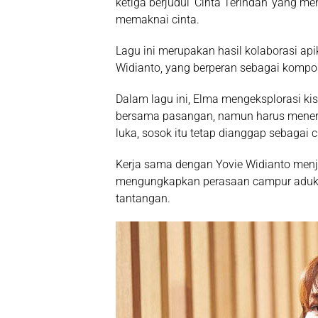
ketiga berjudul
‘Cinta Terindah’
yang men
memaknai cinta.
Lagu ini merupakan hasil kolaborasi ap
Widianto
, yang berperan sebagai kompos
Dalam lagu ini, Elma mengeksplorasi k
bersama pasangan, namun harus meneri
luka, sosok itu tetap dianggap sebagai 
Kerja sama dengan Yovie Widianto menj
mengungkapkan perasaan campur aduk s
tantangan.