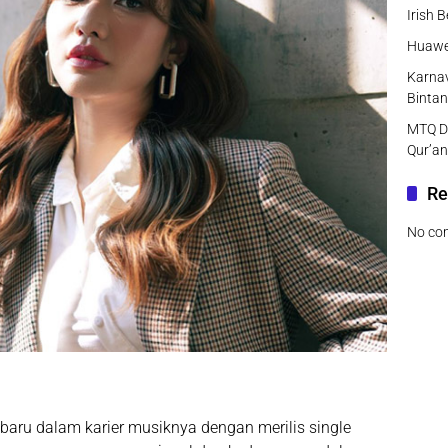
Irish 
Huawei
Karnav
Bintan
MTQ DK
Qur’an
Re
No co
aru dalam karier musiknya dengan merilis single