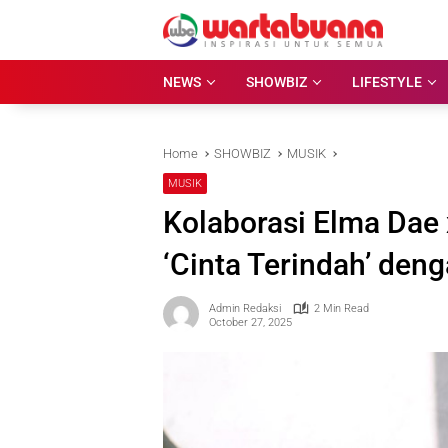
Skip
to
content
NEWS
SHOWBIZ
LIFESTYLE
Home
SHOWBIZ
MUSIK
MUSIK
Kolaborasi Elma Dae 
‘Cinta Terindah’ den
Admin Redaksi
2 Min Read
October 27, 2025