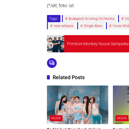
(*/ell; foto: ist
Tags:
Budapest Scoring Orchestra
Ci
new release
Single Baru
Yovie Wid
Primitive Monkey Noose Sampaikan 
Related Posts
MUSIK
MUSIK