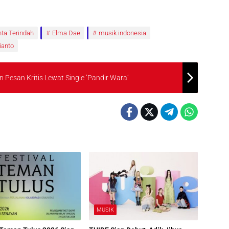
nta Terindah
Elma Dae
musik indonesia
ianto
Pesan Kritis Lewat Single ‘Pandir Wara’
MUSIK