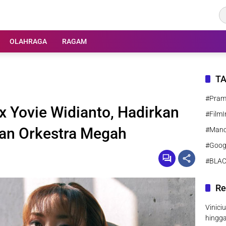
OLAHRAGA
RAGAM
T
#Pra
x Yovie Widianto, Hadirkan
#FilmI
gan Orkestra Megah
#Manc
#Goog
#BLA
Re
Vinici
hingg