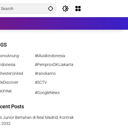
AGS
monoAnung
#MusikIndonesia
ndonesia
#PemprovDKIJakarta
hesterUnited
#ranokarno
leDiscover
#SCTV
CKPINK
#GoogleNews
cent Posts
us Junior Bertahan di Real Madrid, Kontrak
a 2032