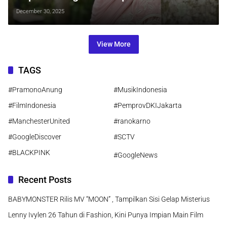
Metro Jaya
December 30, 2025
View More
TAGS
#PramonoAnung
#MusikIndonesia
#FilmIndonesia
#PemprovDKIJakarta
#ManchesterUnited
#ranokarno
#GoogleDiscover
#SCTV
#BLACKPINK
#GoogleNews
Recent Posts
BABYMONSTER Rilis MV “MOON” , Tampilkan Sisi Gelap Misterius
Lenny Ivylen 26 Tahun di Fashion, Kini Punya Impian Main Film