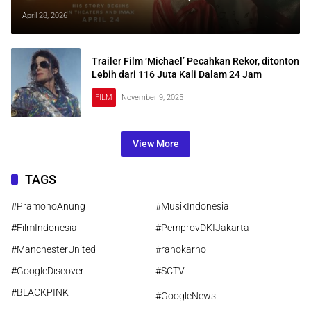
‘Bohemian Rhapsody’ hingga ‘Straight
April 28, 2026
Outta Compton’
Trailer Film ‘Michael’ Pecahkan Rekor, ditonton
Lebih dari 116 Juta Kali Dalam 24 Jam
FILM
November 9, 2025
View More
TAGS
#PramonoAnung
#MusikIndonesia
#FilmIndonesia
#PemprovDKIJakarta
#ManchesterUnited
#ranokarno
#GoogleDiscover
#SCTV
#BLACKPINK
#GoogleNews