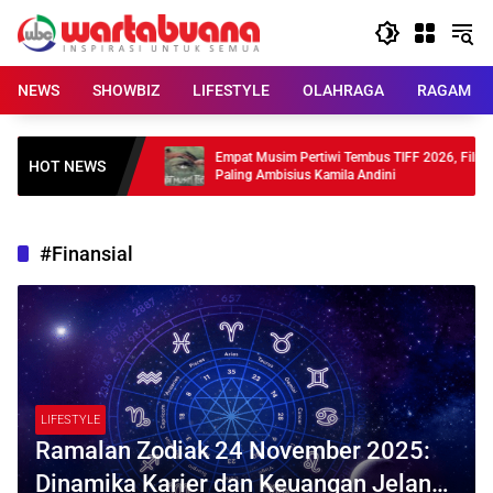
Skip
to
content
NEWS
SHOWBIZ
LIFESTYLE
OLAHRAGA
RAGAM
hun Debut, 4
Empat Musim Pertiwi Tembus TIFF 2026, Film
HOT NEWS
Paling Ambisius Kamila Andini
#Finansial
LIFESTYLE
Ramalan Zodiak 24 November 2025:
Dinamika Karier dan Keuangan Jelang