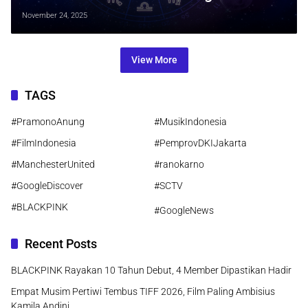
Akhir Tahun Makin Terasa
November 24, 2025
View More
TAGS
#PramonoAnung
#MusikIndonesia
#FilmIndonesia
#PemprovDKIJakarta
#ManchesterUnited
#ranokarno
#GoogleDiscover
#SCTV
#BLACKPINK
#GoogleNews
Recent Posts
BLACKPINK Rayakan 10 Tahun Debut, 4 Member Dipastikan Hadir
Empat Musim Pertiwi Tembus TIFF 2026, Film Paling Ambisius
Kamila Andini