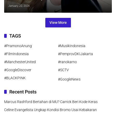
Dunia
January 22, 2026
View More
TAGS
#PramonoAnung
#MusikIndonesia
#FilmIndonesia
#PemprovDKIJakarta
#ManchesterUnited
#ranokarno
#GoogleDiscover
#SCTV
#BLACKPINK
#GoogleNews
Recent Posts
Marcus Rashford Bertahan di MU? Carrick Beri Kode Keras
Celine Evangelista Ungkap Kondisi Bromo Usai Kebakaran