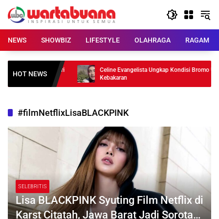
Skip
to
content
NEWS
SHOWBIZ
LIFESTYLE
OLAHRAGA
RAGAM
n di MU? Carrick Beri
Celine Evangelista Ungkap Kondisi Bromo Usai
HOT NEWS
Kebakaran
#filmNetflixLisaBLACKPINK
SELEBRITIS
Lisa BLACKPINK Syuting Film Netflix di
Karst Citatah, Jawa Barat Jadi Sorotan