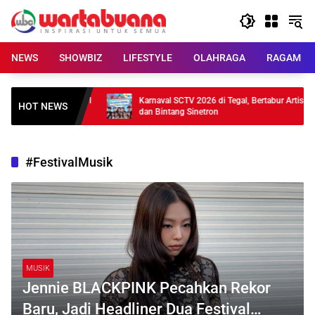
Skip
to
content
NEWS
SHOWBIZ
LIFESTYLE
OLAHRAGA
RAGAM
Meluncur, Baterai 21
Karnaval SCTV 2026 di Tegal, Bertabur Artis
HOT NEWS
dan Bintang Sinetron
#FestivalMusik
MUSIK
Jennie BLACKPINK Pecahkan Rekor
Baru, Jadi Headliner Dua Festival