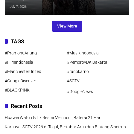
Musik Eropa
July 7, 2026
View More
TAGS
#PramonoAnung
#MusikIndonesia
#FilmIndonesia
#PemprovDKIJakarta
#ManchesterUnited
#ranokarno
#GoogleDiscover
#SCTV
#BLACKPINK
#GoogleNews
Recent Posts
Huawei Watch GT 7 Resmi Meluncur, Baterai 21 Hari
Karnaval SCTV 2026 di Tegal, Bertabur Artis dan Bintang Sinetron