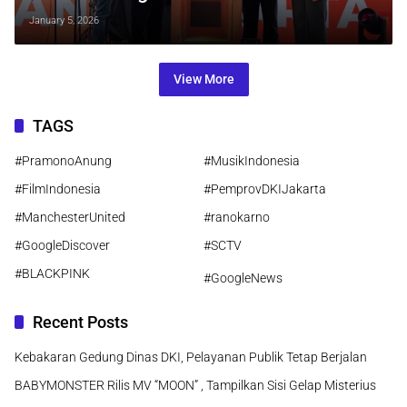
Transaksi Global dan Percepat
January 5, 2026
Transformasi Perbankan Daerah
View More
TAGS
#PramonoAnung
#MusikIndonesia
#FilmIndonesia
#PemprovDKIJakarta
#ManchesterUnited
#ranokarno
#GoogleDiscover
#SCTV
#BLACKPINK
#GoogleNews
Recent Posts
Kebakaran Gedung Dinas DKI, Pelayanan Publik Tetap Berjalan
BABYMONSTER Rilis MV “MOON” , Tampilkan Sisi Gelap Misterius