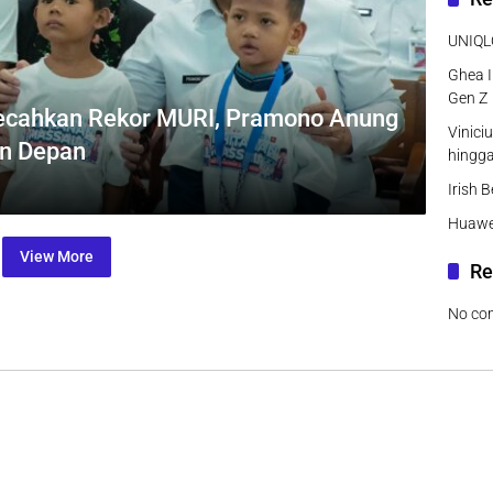
UNIQLO
Ghea I
Gen Z
Pecahkan Rekor MURI, Pramono Anung
Vinici
un Depan
hingg
Irish 
Huawei
View More
Re
No co