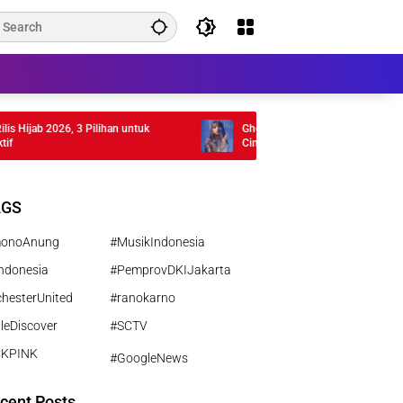
ijab 2026, 3 Pilihan untuk
Ghea Indrawari Rilis Album Rasi Bintan
Cinta Gen Z
AGS
monoAnung
#MusikIndonesia
ndonesia
#PemprovDKIJakarta
hesterUnited
#ranokarno
leDiscover
#SCTV
CKPINK
#GoogleNews
cent Posts