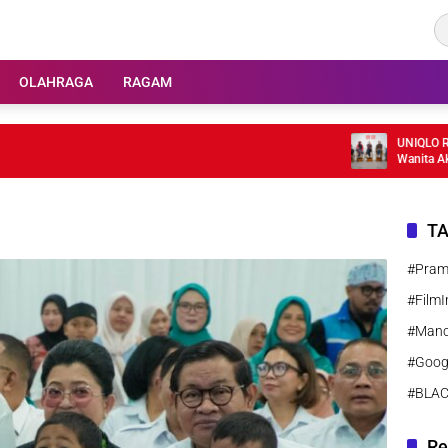
OLAHRAGA
RAGAM
UNIQLO Rilis H
Wanita Aktif
T
#Pra
#FilmI
#Manc
#Goog
#BLA
Re