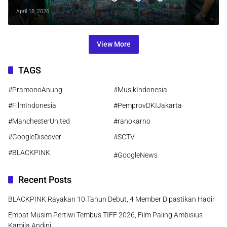
Jumat Berkah di Gang Sempit
April 18, 2026
Krendang
View More
TAGS
#PramonoAnung
#MusikIndonesia
#FilmIndonesia
#PemprovDKIJakarta
#ManchesterUnited
#ranokarno
#GoogleDiscover
#SCTV
#BLACKPINK
#GoogleNews
Recent Posts
BLACKPINK Rayakan 10 Tahun Debut, 4 Member Dipastikan Hadir
Empat Musim Pertiwi Tembus TIFF 2026, Film Paling Ambisius
Kamila Andini