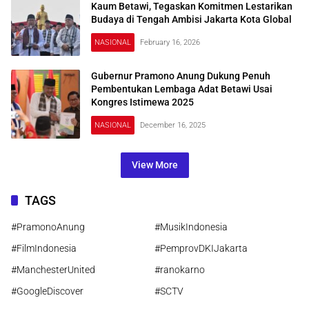
Kaum Betawi, Tegaskan Komitmen Lestarikan
Budaya di Tengah Ambisi Jakarta Kota Global
NASIONAL
February 16, 2026
Gubernur Pramono Anung Dukung Penuh
Pembentukan Lembaga Adat Betawi Usai
Kongres Istimewa 2025
NASIONAL
December 16, 2025
View More
TAGS
#PramonoAnung
#MusikIndonesia
#FilmIndonesia
#PemprovDKIJakarta
#ManchesterUnited
#ranokarno
#GoogleDiscover
#SCTV