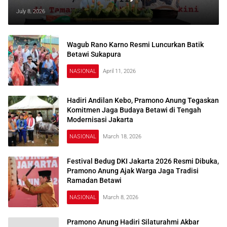
Jakarta Menuju Kota Global
July 8, 2026
Wagub Rano Karno Resmi Luncurkan Batik
Betawi Sukapura
NASIONAL
April 11, 2026
Hadiri Andilan Kebo, Pramono Anung Tegaskan
Komitmen Jaga Budaya Betawi di Tengah
Modernisasi Jakarta
NASIONAL
March 18, 2026
Festival Bedug DKI Jakarta 2026 Resmi Dibuka,
Pramono Anung Ajak Warga Jaga Tradisi
Ramadan Betawi
NASIONAL
March 8, 2026
Pramono Anung Hadiri Silaturahmi Akbar