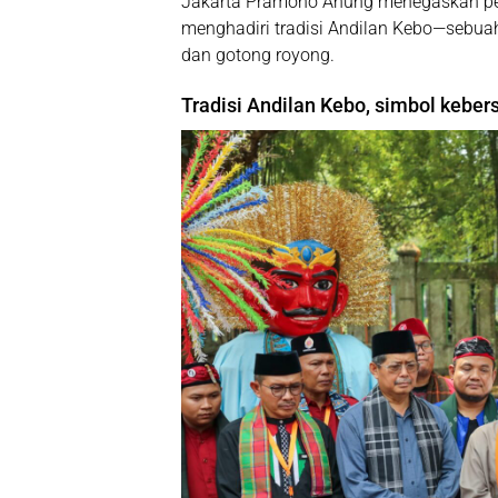
Jakarta
Pramono Anung
menegaskan pen
menghadiri tradisi Andilan Kebo—sebua
dan gotong royong.
Tradisi Andilan Kebo, simbol keb