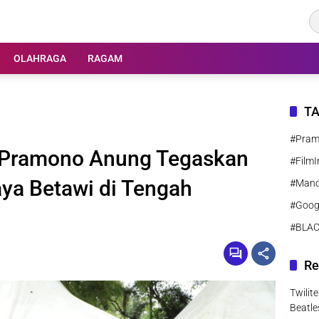
OLAHRAGA
RAGAM
T
#Pra
, Pramono Anung Tegaskan
#FilmI
a Betawi di Tengah
#Manc
#Goog
#BLA
Re
Twilit
Beatle