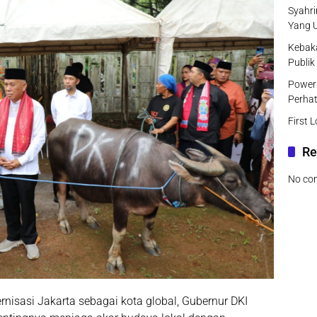
Syahri
Yang 
Kebak
Publik
Power 
Perhat
First 
Re
No co
isasi Jakarta sebagai kota global, Gubernur DKI