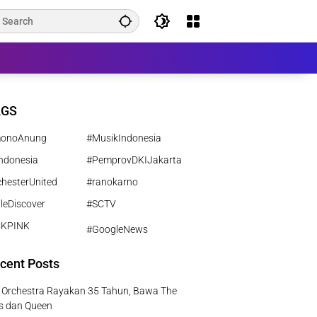
AGS
monoAnung
#MusikIndonesia
ndonesia
#PemprovDKIJakarta
hesterUnited
#ranokarno
leDiscover
#SCTV
CKPINK
#GoogleNews
cent Posts
e Orchestra Rayakan 35 Tahun, Bawa The
s dan Queen