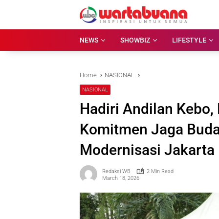
Skip
to
content
NEWS
SHOWBIZ
LIFESTYLE
Home
NASIONAL
NASIONAL
Hadiri Andilan Kebo
Komitmen Jaga Buday
Modernisasi Jakarta
Redaksi WB
2 Min Read
March 18, 2026