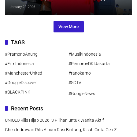
Resmi Jumat Ini
January 22, 2026
View More
TAGS
#PramonoAnung
#MusikIndonesia
#FilmIndonesia
#PemprovDKIJakarta
#ManchesterUnited
#ranokarno
#GoogleDiscover
#SCTV
#BLACKPINK
#GoogleNews
Recent Posts
UNIQLO Rilis Hijab 2026, 3 Pilihan untuk Wanita Aktif
Ghea Indrawari Rilis Album Rasi Bintang, Kisah Cinta Gen Z