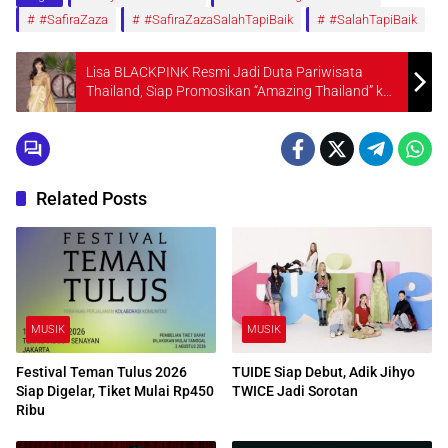
#SafiraZaza
#SafiraZazaSalahTapiBaik
#SalahTapiBaik
Lisa BLACKPINK Resmi Jadi Duta Pariwisata
Thailand, Siap Promosikan “Amazing Thailand” ke
Dunia
Related Posts
MUSIK
MUSIK
Festival Teman Tulus 2026
TUIDE Siap Debut, Adik Jihyo
Siap Digelar, Tiket Mulai Rp450
TWICE Jadi Sorotan
Ribu