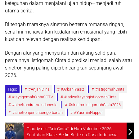
keteguhan dalam menjalani ujian hidup—menjadi ruh
utama cerita.
Di tengah maraknya sinetron bertema romansa ringan,
serial ini menawarkan kedalaman emosional yang lebih
kuat dan relevan dengan realitas kehidupan.
Dengan alur yang menyentuh dan akting solid para
pemainnya, Istiqomah Cinta diprediksi menjadi salah satu
sinetron yang paling diperbincangkan sepanjang awal
2026.
Tags:
#AnjaniDina
#ArbaniYasiz
#IstiqomahCinta
#IsytiqomahCintaSCTV
#jadwaltayangIstiqomahCinta
#sinetrondramaIndonesia
#sinetronIstiqomahCinta2026
#sinetronpenuhpengorbanan
#YasminNapper
Cloudy rilis “Arti Cinta” di Hari Valentine 2026,
Sentuhan Klasik Berlin Bertemu Rasa Indonesia