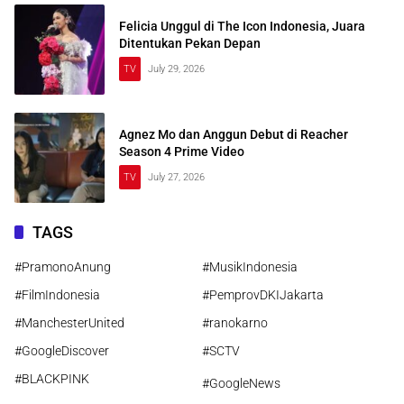
Felicia Unggul di The Icon Indonesia, Juara
Ditentukan Pekan Depan
TV
July 29, 2026
Agnez Mo dan Anggun Debut di Reacher
Season 4 Prime Video
TV
July 27, 2026
TAGS
#PramonoAnung
#MusikIndonesia
#FilmIndonesia
#PemprovDKIJakarta
#ManchesterUnited
#ranokarno
#GoogleDiscover
#SCTV
#BLACKPINK
#GoogleNews