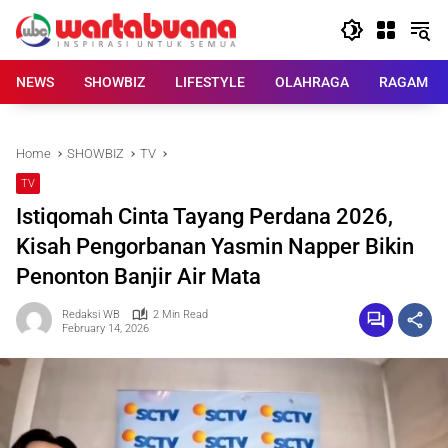
Skip
to
content
NEWS
SHOWBIZ
LIFESTYLE
OLAHRAGA
RAGAM
Home
SHOWBIZ
TV
TV
Istiqomah Cinta Tayang Perdana 2026,
Kisah Pengorbanan Yasmin Napper Bikin
Penonton Banjir Air Mata
Redaksi WB
2 Min Read
February 14, 2026