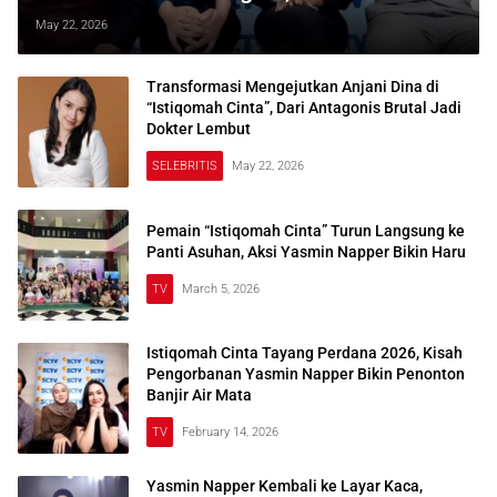
Bikin Konflik Meledak
May 22, 2026
Transformasi Mengejutkan Anjani Dina di
“Istiqomah Cinta”, Dari Antagonis Brutal Jadi
Dokter Lembut
SELEBRITIS
May 22, 2026
Pemain “Istiqomah Cinta” Turun Langsung ke
Panti Asuhan, Aksi Yasmin Napper Bikin Haru
TV
March 5, 2026
Istiqomah Cinta Tayang Perdana 2026, Kisah
Pengorbanan Yasmin Napper Bikin Penonton
Banjir Air Mata
TV
February 14, 2026
Yasmin Napper Kembali ke Layar Kaca,