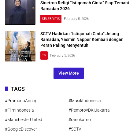
Sinetron Religi “Istiqomah Cinta” Siap Temani
Ramadan 2026
SELEBRITIS
February 5, 2026
SCTV Hadirkan “Istiqomah Cinta” Jelang
Ramadan, Yasmin Napper Kembali dengan
Peran Paling Menyentuh
TV
February 5, 2026
View More
TAGS
#PramonoAnung
#MusikIndonesia
#FilmIndonesia
#PemprovDKIJakarta
#ManchesterUnited
#ranokarno
#GoogleDiscover
#SCTV