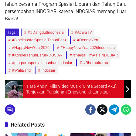
tahun
bersama
Program Spesial Liburan dan Tahun Baru
persembahan INDOSIAR
, karena
INDOSIAR memang Luar
Biasa!
Tags:
##DangdutIndonesia
#AcaraTV
#BlockbusterSpesialTahunBaru
#DonnieYen
#HappyNewYear2026
#HappyNewYear2026Indonesia
#KonserTahunBaruINDOSIAR
#MegaFilmAsiaINDOSIAR
#programspesialtahunbaruIndosiar
#RhomaIrama
#WaliBand
indosiar
Tiara Andini Rilis Video Musik “Cinta Seperti Aku”,
Tunjukkan Perjalanan Emosional di Lanskap
Singapura
Related Posts