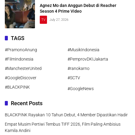
Agnez Mo dan Anggun Debut di Reacher
Season 4 Prime Video
TV
July 27, 2026
TAGS
#PramonoAnung
#MusikIndonesia
#FilmIndonesia
#PemprovDKIJakarta
#ManchesterUnited
#ranokarno
#GoogleDiscover
#SCTV
#BLACKPINK
#GoogleNews
Recent Posts
BLACKPINK Rayakan 10 Tahun Debut, 4 Member Dipastikan Hadir
Empat Musim Pertiwi Tembus TIFF 2026, Film Paling Ambisius
Kamila Andini