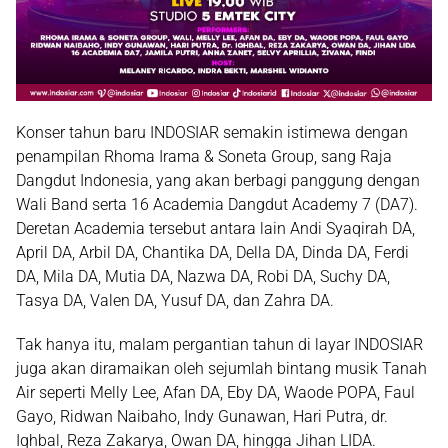
Konser tahun baru INDOSIAR semakin istimewa dengan
penampilan
Rhoma Irama & Soneta Group
, sang Raja
Dangdut Indonesia, yang akan berbagi panggung dengan
Wali Band
serta
16 Academia Dangdut Academy 7 (DA7)
.
Deretan Academia tersebut antara lain
Andi Syaqirah DA,
April DA, Arbil DA, Chantika DA, Della DA, Dinda DA, Ferdi
DA, Mila DA, Mutia DA, Nazwa DA, Robi DA, Suchy DA,
Tasya DA, Valen DA, Yusuf DA, dan Zahra DA
.
Tak hanya itu, malam pergantian tahun di layar INDOSIAR
juga akan diramaikan oleh sejumlah bintang musik Tanah
Air seperti
Melly Lee, Afan DA, Eby DA, Waode POPA, Faul
Gayo, Ridwan Naibaho, Indy Gunawan, Hari Putra, dr.
Iqhbal, Reza Zakarya, Owan DA, hingga Jihan LIDA
.