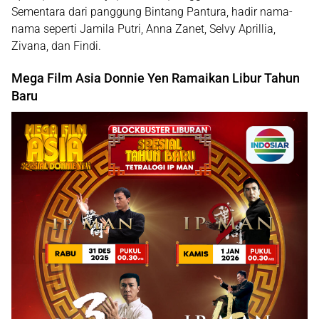
Sementara dari panggung
Bintang Pantura
, hadir nama-
nama seperti
Jamila Putri, Anna Zanet, Selvy Aprillia,
Zivana, dan Findi
.
Mega Film Asia Donnie Yen Ramaikan Libur Tahun
Baru