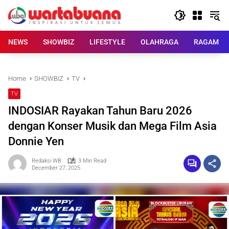
Skip
to
content
NEWS
SHOWBIZ
LIFESTYLE
OLAHRAGA
RAGAM
Home
SHOWBIZ
TV
TV
INDOSIAR Rayakan Tahun Baru 2026
dengan Konser Musik dan Mega Film Asia
Donnie Yen
Redaksi WB
3 Min Read
December 27, 2025