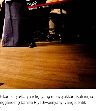
kan karya-karya religi yang menyejukkan. Kali ini, ia
ggandeng Danilla Riyadi—penyanyi yang identik
.