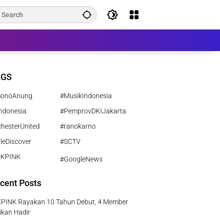
AGS
monoAnung
#MusikIndonesia
ndonesia
#PemprovDKIJakarta
hesterUnited
#ranokarno
leDiscover
#SCTV
CKPINK
#GoogleNews
cent Posts
PINK Rayakan 10 Tahun Debut, 4 Member
ikan Hadir