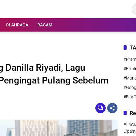
OLAHRAGA
RAGAM
T
#Pra
Danilla Riyadi, Lagu
#FilmI
Pengingat Pulang Sebelum
#Manc
#Goog
#BLA
Re
BLACK
Dipast