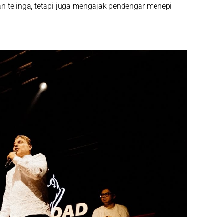
n telinga, tetapi juga mengajak pendengar menepi