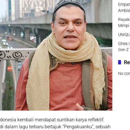
Empat 
Ambisi
Rayaka
Mimpi
UNIQLO
Ghea I
Gen Z
Re
No co
donesia kembali mendapat suntikan karya reflektif.
i dalam lagu terbaru bertajuk “Pengakuanku”, sebuah