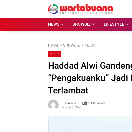
Skip
to
content
NEWS
SHOWBIZ
LIFESTYLE
Home
SHOWBIZ
MUSIK
MUSIK
Haddad Alwi Gandeng 
“Pengakuanku” Jadi 
Terlambat
Redaksi WB
2 Min Read
March 2, 2026