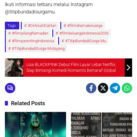
Ikuti informasi terbaru melalui Instagram
@titipbundadisurgamu
.
Tags:
#DrAisahDahlan
#filmdramakeluarga
#filmjelangRamadan
#filmkeluargaIndonesia2026
#filmparentingIndonesia
#TitipBundadiSurga-Mu
#TitipBundadiSurga-Mutayang
Lisa BLACKPINK Debut Film Layar Lebar Netflix,
Siap Bintangi Komedi Romantis Bertaraf Global
Related Posts