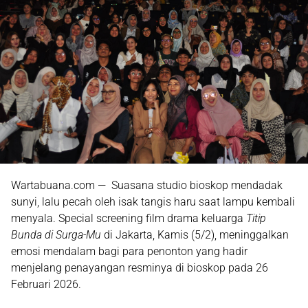
Wartabuana.com — Suasana studio bioskop mendadak
sunyi, lalu pecah oleh isak tangis haru saat lampu kembali
menyala.
Special screening film drama keluarga
Titip
Bunda di Surga-Mu
di Jakarta, Kamis (5/2), meninggalkan
emosi mendalam bagi para penonton yang hadir
menjelang penayangan resminya di bioskop pada
26
Februari 2026
.