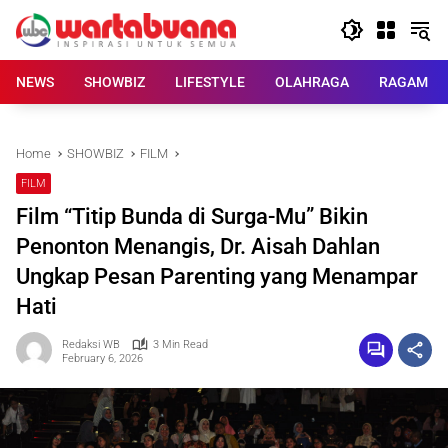
Skip
to
content
NEWS
SHOWBIZ
LIFESTYLE
OLAHRAGA
RAGAM
Home
SHOWBIZ
FILM
FILM
Film “Titip Bunda di Surga-Mu” Bikin
Penonton Menangis, Dr. Aisah Dahlan
Ungkap Pesan Parenting yang Menampar
Hati
Redaksi WB
3 Min Read
February 6, 2026