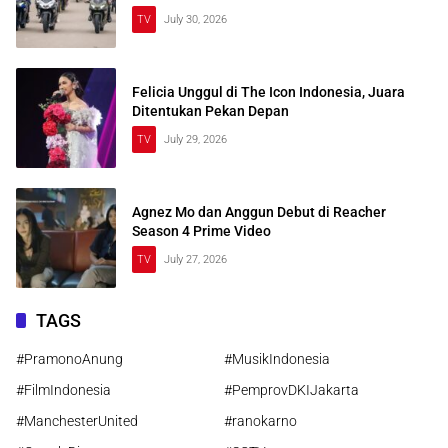
TV
July 30, 2026
Felicia Unggul di The Icon Indonesia, Juara
Ditentukan Pekan Depan
TV
July 29, 2026
Agnez Mo dan Anggun Debut di Reacher
Season 4 Prime Video
TV
July 27, 2026
TAGS
#PramonoAnung
#MusikIndonesia
#FilmIndonesia
#PemprovDKIJakarta
#ManchesterUnited
#ranokarno