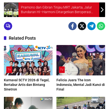
Pramono dan Gibran Tinjau MRT Jakarta, Jalur
Bundaran HI–Harmoni Ditargetkan Beroperasi
Akhir 2027
Related Posts
TV
TV
Karnaval SCTV 2026 di Tegal,
Felicia Juara The Icon
Bertabur Artis dan Bintang
Indonesia, Mental Jadi Kunci di
Sinetron
Final