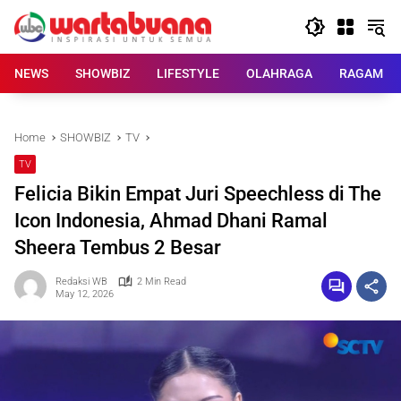
Skip
to
content
NEWS
SHOWBIZ
LIFESTYLE
OLAHRAGA
RAGAM
Home
SHOWBIZ
TV
TV
Felicia Bikin Empat Juri Speechless di The
Icon Indonesia, Ahmad Dhani Ramal
Sheera Tembus 2 Besar
Redaksi WB
2 Min Read
May 12, 2026