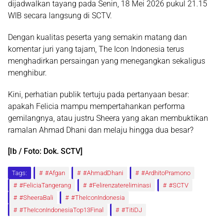
dijadwalkan tayang pada Senin, 18 Mei 2026 pukul 21.15
WIB secara langsung di SCTV.
Dengan kualitas peserta yang semakin matang dan
komentar juri yang tajam, The Icon Indonesia terus
menghadirkan persaingan yang menegangkan sekaligus
menghibur.
Kini, perhatian publik tertuju pada pertanyaan besar:
apakah Felicia mampu mempertahankan performa
gemilangnya, atau justru Sheera yang akan membuktikan
ramalan Ahmad Dhani dan melaju hingga dua besar?
[Ib / Foto: Dok. SCTV]
Tags:
#Afgan
#AhmadDhani
#ArdhitoPramono
#FeliciaTangerang
#Felirenzatereliminasi
#SCTV
#SheeraBali
#TheIconIndonesia
#TheIconIndonesiaTop13Final
#TitiDJ