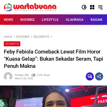
Skip
to
content
NEWS
SHOWBIZ
LIFESTYLE
OLAHRAGA
RAGAM
Home
SHOWBIZ
SELEBRITIS
SELEBRITIS
Feby Febiola Comeback Lewat Film Horor
“Kuasa Gelap”: Bukan Sekadar Seram, Tapi
Penuh Makna
Redaksi WB
2 Min Read
March 28, 2026