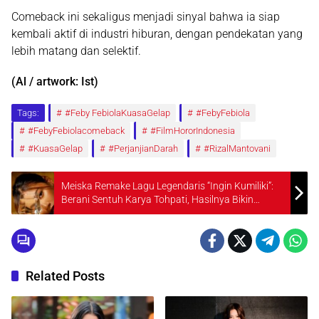
Comeback ini sekaligus menjadi sinyal bahwa ia siap
kembali aktif di industri hiburan, dengan pendekatan yang
lebih matang dan selektif.
(Al / artwork: Ist)
Tags:
#Feby FebiolaKuasaGelap
#FebyFebiola
#FebyFebiolacomeback
#FilmHororIndonesia
#KuasaGelap
#PerjanjianDarah
#RizalMantovani
Meiska Remake Lagu Legendaris “Ingin Kumiliki”:
Berani Sentuh Karya Tohpati, Hasilnya Bikin
Penasaran
Related Posts