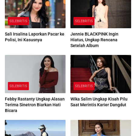
SELEBRITIS
SELEBRITIS
Sali Irsalina Laporkan Pacar ke
Jennie BLACKPINK Ingin
Polisi, Ini Kasusnya
Hiatus, Ungkap Rencana
Setelah Album
SELEBRITIS
SELEBRITIS
Febby Rastanty Ungkap Alasan
Wika Salim Ungkap Kisah Pilu
Terima Sinetron Biarkan Hati
Saat Merintis Karier Dangdut
Bicara