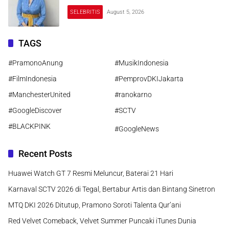
SELEBRITIS
August 5, 2026
TAGS
#PramonoAnung
#MusikIndonesia
#FilmIndonesia
#PemprovDKIJakarta
#ManchesterUnited
#ranokarno
#GoogleDiscover
#SCTV
#BLACKPINK
#GoogleNews
Recent Posts
Huawei Watch GT 7 Resmi Meluncur, Baterai 21 Hari
Karnaval SCTV 2026 di Tegal, Bertabur Artis dan Bintang Sinetron
MTQ DKI 2026 Ditutup, Pramono Soroti Talenta Qur’ani
Red Velvet Comeback, Velvet Summer Puncaki iTunes Dunia