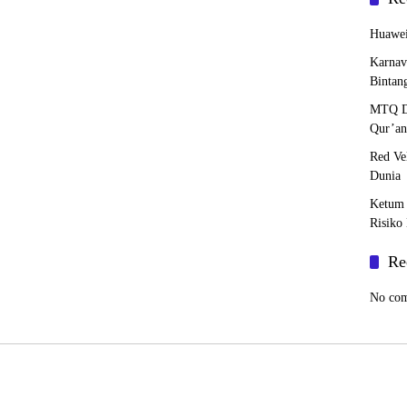
Huawei
Karnav
Bintan
MTQ DK
Qur’an
Red Ve
Dunia
Ketum 
Risiko
Re
No com