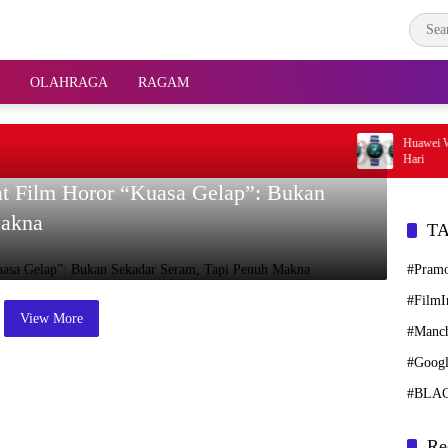
OLAHRAGA
RAGAM
Huawei Watc
Hari
t Film Horor “Kuasa Gelap”: Bukan
Makna
T
#Pram
#FilmI
View More
#Manch
#Googl
#BLA
Re