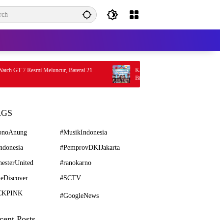
h GT 7 Resmi Meluncur, Baterai 21
Karnaval SCTV 2026 di Tegal, Bertabur
Bintang Sinetron
AGS
onoAnung
#MusikIndonesia
ndonesia
#PemprovDKIJakarta
esterUnited
#ranokarno
eDiscover
#SCTV
CKPINK
#GoogleNews
cent Posts