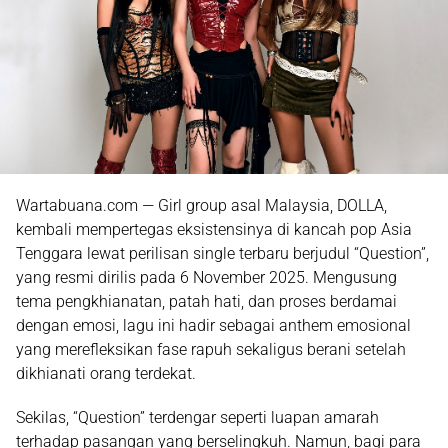
Wartabuana.com — Girl group asal Malaysia,
DOLLA
,
kembali mempertegas eksistensinya di kancah pop Asia
Tenggara lewat perilisan single terbaru berjudul
“Question”
,
yang resmi dirilis pada
6 November 2025
. Mengusung
tema
pengkhianatan, patah hati, dan proses berdamai
dengan emosi
, lagu ini hadir sebagai anthem emosional
yang merefleksikan fase rapuh sekaligus berani setelah
dikhianati orang terdekat.
Sekilas, “Question” terdengar seperti luapan amarah
terhadap pasangan yang berselingkuh. Namun, bagi para