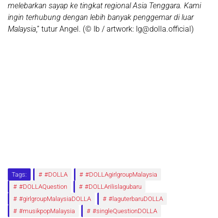
melebarkan sayap ke tingkat
regional Asia Tenggara
. Kami
ingin terhubung dengan lebih banyak penggemar di luar
Malaysia
,” tutur Angel. (© Ib / artwork: Ig@dolla.official)
Tags:
#DOLLA
#DOLLAgirlgroupMalaysia
#DOLLAQuestion
#DOLLArilislagubaru
#girlgroupMalaysiaDOLLA
#laguterbaruDOLLA
#musikpopMalaysia
#singleQuestionDOLLA