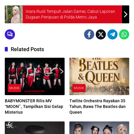
Inara Rusli Tempuh Jalan Damai, Cabut Laporan
Dugaan Penipuan di Polda Metro Jaya
Related Posts
MUSIK
MUSIK
BABYMONSTER Rilis MV
Twilite Orchestra Rayakan 35
“MOON” , Tampilkan Sisi Gelap
Tahun, Bawa The Beatles dan
Misterius
Queen