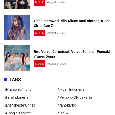
MUSIK
August 7, 2026
Ghea Indrawari Rilis Album Rasi Bintang, Kisah
Cinta Gen Z
MUSIK
August 7, 2026
Red Velvet Comeback, Velvet Summer Puncaki
iTunes Dunia
MUSIK
August 6, 2026
TAGS
#PramonoAnung
#MusikIndonesia
#FilmIndonesia
#PemprovDKIJakarta
#ManchesterUnited
#ranokarno
#GoogleDiscover
#SCTV