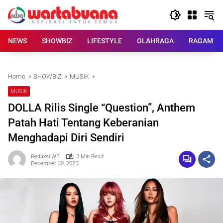
Skip
to
content
NEWS
SHOWBIZ
LIFESTYLE
OLAHRAGA
RAGAM
Home
SHOWBIZ
MUSIK
MUSIK
DOLLA Rilis Single “Question”, Anthem
Patah Hati Tentang Keberanian
Menghadapi Diri Sendiri
Redaksi WB
3 Min Read
December 30, 2025