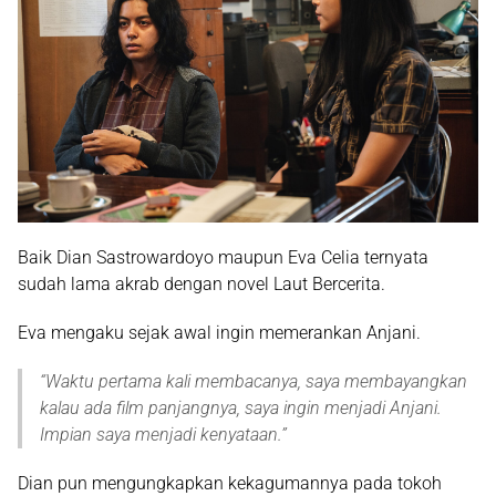
Baik Dian Sastrowardoyo maupun Eva Celia ternyata
sudah lama akrab dengan novel
Laut Bercerita
.
Eva mengaku sejak awal ingin memerankan Anjani.
“
Waktu pertama kali membacanya, saya membayangkan
kalau ada film panjangnya, saya ingin menjadi Anjani.
Impian saya menjadi kenyataan
.”
Dian pun mengungkapkan kekagumannya pada tokoh