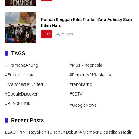
Rumah Singgah Rilis Trailer, Zara Adhisty Siap
Bikin Haru
FILM
July 25, 2026
TAGS
#PramonoAnung
#MusikIndonesia
#FilmIndonesia
#PemprovDKIJakarta
#ManchesterUnited
#ranokarno
#GoogleDiscover
#SCTV
#BLACKPINK
#GoogleNews
Recent Posts
BLACKPINK Rayakan 10 Tahun Debut, 4 Member Dipastikan Hadir