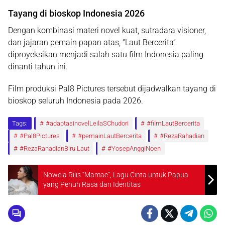
Tayang di bioskop Indonesia 2026
Dengan kombinasi materi novel kuat, sutradara visioner,
dan jajaran pemain papan atas,
“Laut Bercerita”
diproyeksikan menjadi salah satu film Indonesia paling
dinanti tahun ini.
Film produksi Pal8 Pictures tersebut dijadwalkan tayang di
bioskop seluruh Indonesia pada 2026.
Tags:
#adaptasinovelLeilaSChudori
#filmLautBercerita
#Pal8Pictures
#pemainLautBercerita
#RezaRahadian
#RezaRahadianBiru Laut
#YosepAnggiNoen
Nowela Rilis “Mamae”, Lagu Cinta untuk Papua
yang Penuh Rasa dan Identitas