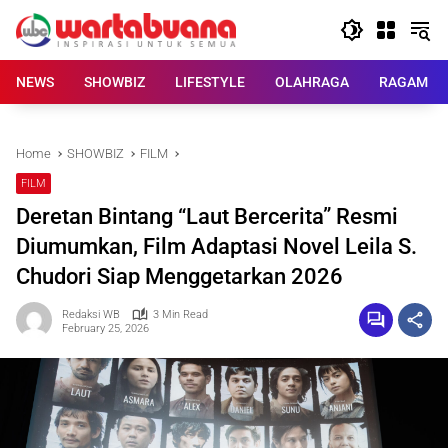
Skip
to
content
NEWS
SHOWBIZ
LIFESTYLE
OLAHRAGA
RAGAM
Home
SHOWBIZ
FILM
FILM
Deretan Bintang “Laut Bercerita” Resmi
Diumumkan, Film Adaptasi Novel Leila S.
Chudori Siap Menggetarkan 2026
Redaksi WB
3 Min Read
February 25, 2026