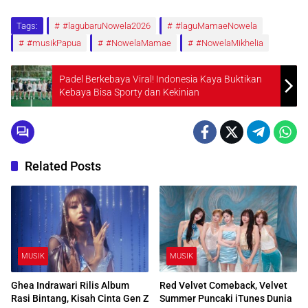
Tags:
#lagubaruNowela2026
#laguMamaeNowela
#musikPapua
#NowelaMamae
#NowelaMikhelia
Padel Berkebaya Viral! Indonesia Kaya Buktikan
Kebaya Bisa Sporty dan Kekinian
Related Posts
MUSIK
MUSIK
Ghea Indrawari Rilis Album
Red Velvet Comeback, Velvet
Rasi Bintang, Kisah Cinta Gen Z
Summer Puncaki iTunes Dunia