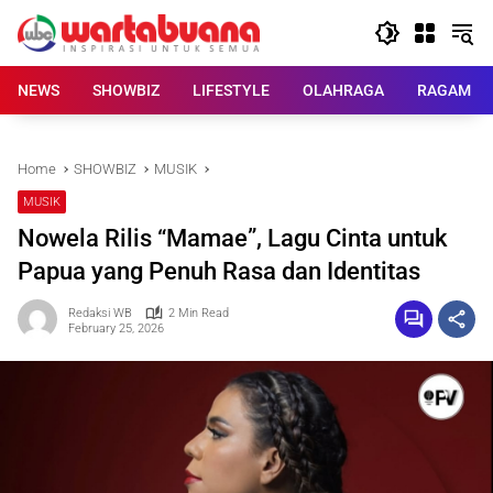
Skip
to
content
NEWS
SHOWBIZ
LIFESTYLE
OLAHRAGA
RAGAM
Home
SHOWBIZ
MUSIK
MUSIK
Nowela Rilis “Mamae”, Lagu Cinta untuk
Papua yang Penuh Rasa dan Identitas
Redaksi WB
2 Min Read
February 25, 2026