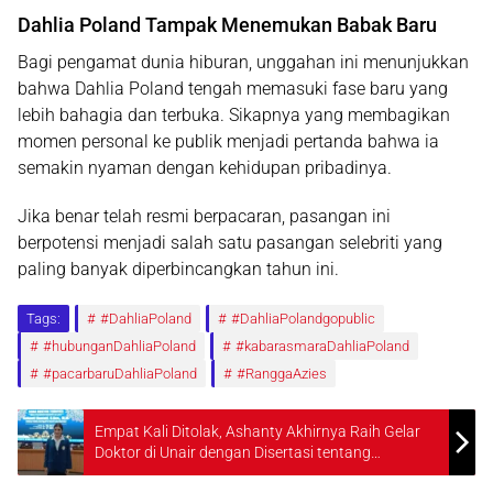
Dahlia Poland Tampak Menemukan Babak Baru
Bagi pengamat dunia hiburan, unggahan ini menunjukkan
bahwa Dahlia Poland tengah memasuki fase baru yang
lebih bahagia dan terbuka. Sikapnya yang membagikan
momen personal ke publik menjadi pertanda bahwa ia
semakin nyaman dengan kehidupan pribadinya.
Jika benar telah resmi berpacaran, pasangan ini
berpotensi menjadi salah satu pasangan selebriti yang
paling banyak diperbincangkan tahun ini.
Tags:
#DahliaPoland
#DahliaPolandgopublic
#hubunganDahliaPoland
#kabarasmaraDahliaPoland
#pacarbaruDahliaPoland
#RanggaAzies
Empat Kali Ditolak, Ashanty Akhirnya Raih Gelar
Doktor di Unair dengan Disertasi tentang
Transformasi Digital Musik