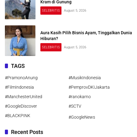
Kram di Gunung
SELEBRITIS
August 5, 2026
Aura Kasih Pilih Bisnis Ayam, Tinggalkan Dunia
Hiburan?
SELEBRITIS
August 5, 2026
TAGS
#PramonoAnung
#MusikIndonesia
#FilmIndonesia
#PemprovDKIJakarta
#ManchesterUnited
#ranokarno
#GoogleDiscover
#SCTV
#BLACKPINK
#GoogleNews
Recent Posts