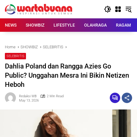
Skip
to
content
NEWS
SHOWBIZ
LIFESTYLE
OLAHRAGA
RAGAM
Home
SHOWBIZ
SELEBRITIS
SELEBRITIS
Dahlia Poland dan Rangga Azies Go
Public? Unggahan Mesra Ini Bikin Netizen
Heboh
Redaksi WB
2 Min Read
May 13, 2026