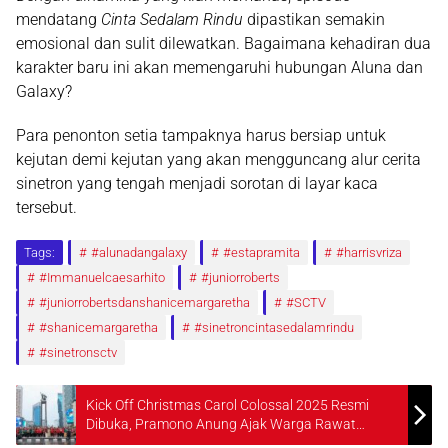
mendatang
Cinta Sedalam Rindu
dipastikan semakin
emosional dan sulit dilewatkan. Bagaimana kehadiran dua
karakter baru ini akan memengaruhi hubungan Aluna dan
Galaxy?
Para penonton setia tampaknya harus bersiap untuk
kejutan demi kejutan yang akan mengguncang alur cerita
sinetron yang tengah menjadi sorotan di layar kaca
tersebut.
Tags:
#alunadangalaxy
#estapramita
#harrisvriza
#Immanuelcaesarhito
#juniorroberts
#juniorrobertsdanshanicemargaretha
#SCTV
#shanicemargaretha
#sinetroncintasedalamrindu
#sinetronsctv
Kick Off Christmas Carol Colossal 2025 Resmi
Dibuka, Pramono Anung Ajak Warga Rawat
Kerukunan di Jakarta