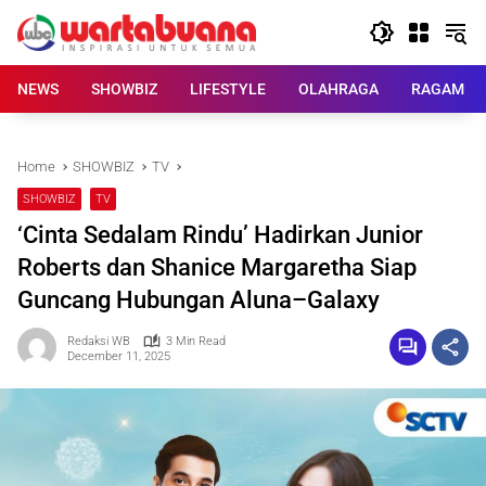
Skip
to
content
NEWS
SHOWBIZ
LIFESTYLE
OLAHRAGA
RAGAM
Home
SHOWBIZ
TV
SHOWBIZ
TV
‘Cinta Sedalam Rindu’ Hadirkan Junior
Roberts dan Shanice Margaretha Siap
Guncang Hubungan Aluna–Galaxy
Redaksi WB
3 Min Read
December 11, 2025