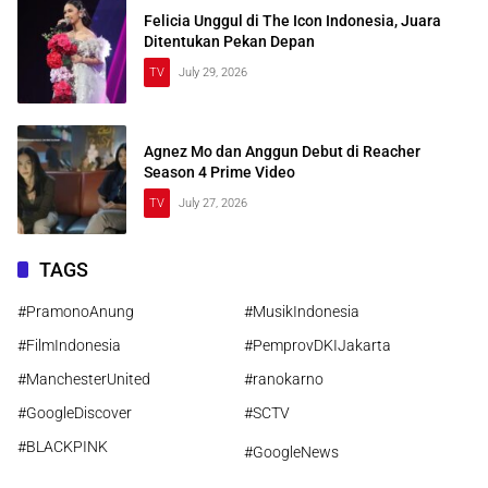
Felicia Unggul di The Icon Indonesia, Juara
Ditentukan Pekan Depan
TV
July 29, 2026
Agnez Mo dan Anggun Debut di Reacher
Season 4 Prime Video
TV
July 27, 2026
TAGS
#PramonoAnung
#MusikIndonesia
#FilmIndonesia
#PemprovDKIJakarta
#ManchesterUnited
#ranokarno
#GoogleDiscover
#SCTV
#BLACKPINK
#GoogleNews