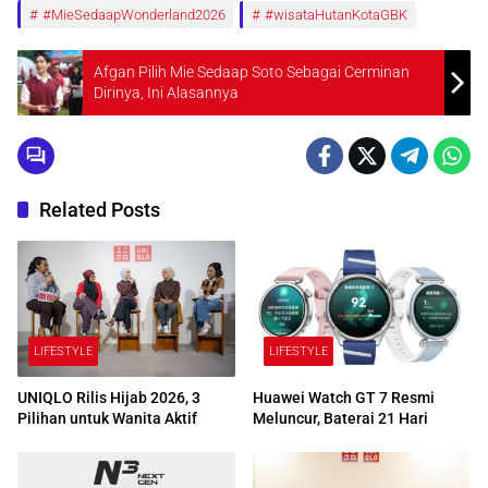
#MieSedaapWonderland2026
#wisataHutanKotaGBK
Afgan Pilih Mie Sedaap Soto Sebagai Cerminan
Dirinya, Ini Alasannya
Related Posts
LIFESTYLE
LIFESTYLE
UNIQLO Rilis Hijab 2026, 3
Huawei Watch GT 7 Resmi
Pilihan untuk Wanita Aktif
Meluncur, Baterai 21 Hari