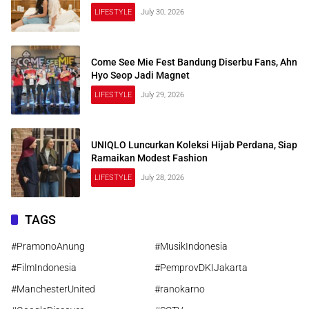
LIFESTYLE
July 30, 2026
Come See Mie Fest Bandung Diserbu Fans, Ahn
Hyo Seop Jadi Magnet
LIFESTYLE
July 29, 2026
UNIQLO Luncurkan Koleksi Hijab Perdana, Siap
Ramaikan Modest Fashion
LIFESTYLE
July 28, 2026
TAGS
#PramonoAnung
#MusikIndonesia
#FilmIndonesia
#PemprovDKIJakarta
#ManchesterUnited
#ranokarno