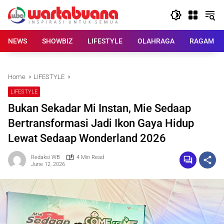
Skip
to
content
NEWS
SHOWBIZ
LIFESTYLE
OLAHRAGA
RAGAM
Home
LIFESTYLE
LIFESTYLE
Bukan Sekadar Mi Instan, Mie Sedaap
Bertransformasi Jadi Ikon Gaya Hidup
Lewat Sedaap Wonderland 2026
Redaksi WB
4 Min Read
June 12, 2026