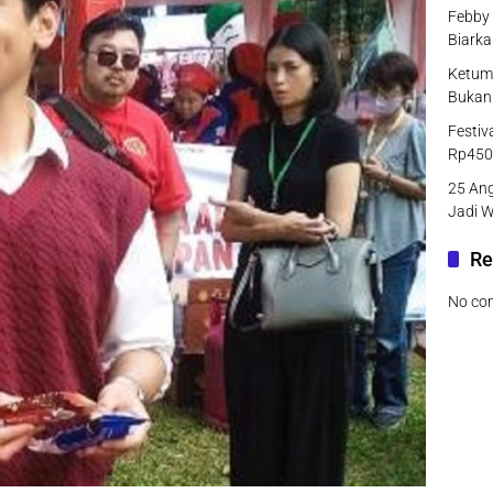
Febby 
Biarka
Ketum
Bukan
Festiv
Rp450
25 An
Jadi W
Re
No co