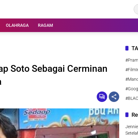
OLAHRAGA
RAGAM
T
#Pra
aap Soto Sebagai Cerminan
#FilmI
a
#Manc
#Goog
#BLA
Re
Jenni
Setel