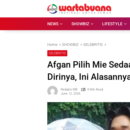
Skip
to
content
NEWS
SHOWBIZ
LIFESTYLE
Home
SHOWBIZ
SELEBRITIS
SELEBRITIS
Afgan Pilih Mie Sed
Dirinya, Ini Alasanny
Redaksi WB
4 Min Read
June 12, 2026