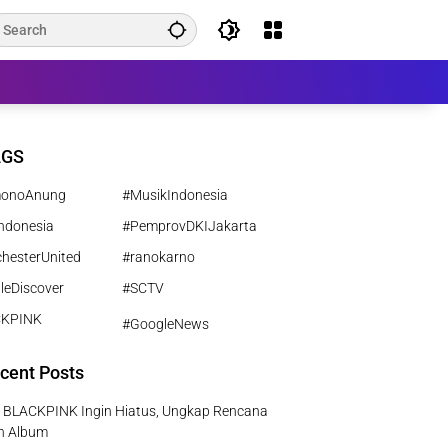
AGS
monoAnung
#MusikIndonesia
ndonesia
#PemprovDKIJakarta
hesterUnited
#ranokarno
leDiscover
#SCTV
CKPINK
#GoogleNews
cent Posts
e BLACKPINK Ingin Hiatus, Ungkap Rencana
ah Album