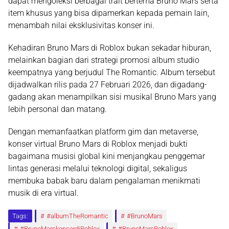
dapat mengoleksi berbagai
trait bertema Bruno Mars
serta
item khusus yang bisa dipamerkan kepada pemain lain,
menambah nilai eksklusivitas konser ini.
Kehadiran Bruno Mars di Roblox bukan sekadar hiburan,
melainkan bagian dari strategi promosi album studio
keempatnya yang berjudul
The Romantic
. Album tersebut
dijadwalkan rilis pada
27 Februari 2026
, dan digadang-
gadang akan menampilkan sisi musikal Bruno Mars yang
lebih personal dan matang.
Dengan memanfaatkan platform gim dan metaverse,
konser virtual Bruno Mars di Roblox
menjadi bukti
bagaimana musisi global kini menjangkau penggemar
lintas generasi melalui teknologi digital, sekaligus
membuka babak baru dalam pengalaman menikmati
musik di era virtual.
Tags:
#albumTheRomantic
#BrunoMars
#BrunoMarskonserdiRoblox
#BrunoMarsRoblox