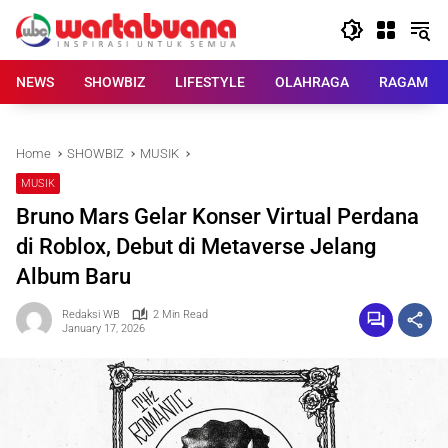
Skip
to
content
NEWS
SHOWBIZ
LIFESTYLE
OLAHRAGA
RAGAM
Home
SHOWBIZ
MUSIK
MUSIK
Bruno Mars Gelar Konser Virtual Perdana
di Roblox, Debut di Metaverse Jelang
Album Baru
Redaksi WB
2 Min Read
January 17, 2026