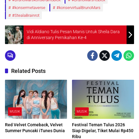
#konsermetaverse
#konservirtualBrunoMars
#StealaBrainrot
Vidi Aldiano Tulis Pesan Manis Untuk Sheila Dara
di Anniversary Pernikahan Ke-4
Related Posts
MUSIK
MUSIK
Red Velvet Comeback, Velvet
Festival Teman Tulus 2026
Summer Puncaki iTunes Dunia
Siap Digelar, Tiket Mulai Rp450
Ribu