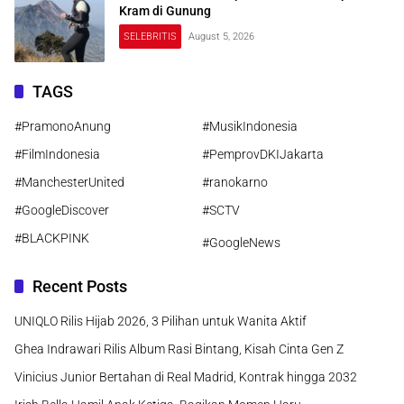
Kram di Gunung
SELEBRITIS
August 5, 2026
TAGS
#PramonoAnung
#MusikIndonesia
#FilmIndonesia
#PemprovDKIJakarta
#ManchesterUnited
#ranokarno
#GoogleDiscover
#SCTV
#BLACKPINK
#GoogleNews
Recent Posts
UNIQLO Rilis Hijab 2026, 3 Pilihan untuk Wanita Aktif
Ghea Indrawari Rilis Album Rasi Bintang, Kisah Cinta Gen Z
Vinicius Junior Bertahan di Real Madrid, Kontrak hingga 2032