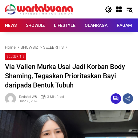
Skip
to
content
NEWS
SHOWBIZ
LIFESTYLE
OLAHRAGA
RAGAM
Home
SHOWBIZ
SELEBRITIS
SELEBRITIS
Via Vallen Murka Usai Jadi Korban Body
Shaming, Tegaskan Prioritaskan Bayi
daripada Bentuk Tubuh
Redaksi WB
3 Min Read
June 8, 2026