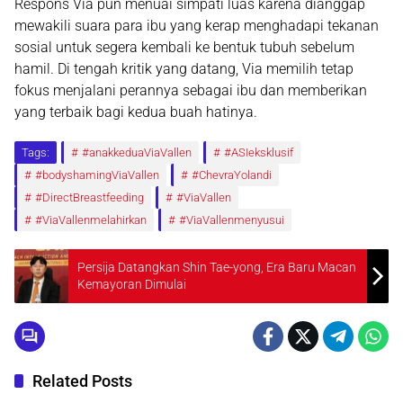
Respons Via pun menuai simpati luas karena dianggap
mewakili suara para ibu yang kerap menghadapi tekanan
sosial untuk segera kembali ke bentuk tubuh sebelum
hamil. Di tengah kritik yang datang, Via memilih tetap
fokus menjalani perannya sebagai ibu dan memberikan
yang terbaik bagi kedua buah hatinya.
Tags:
#anakkeduaViaVallen
#ASIeksklusif
#bodyshamingViaVallen
#ChevraYolandi
#DirectBreastfeeding
#ViaVallen
#ViaVallenmelahirkan
#ViaVallenmenyusui
Persija Datangkan Shin Tae-yong, Era Baru Macan
Kemayoran Dimulai
Related Posts