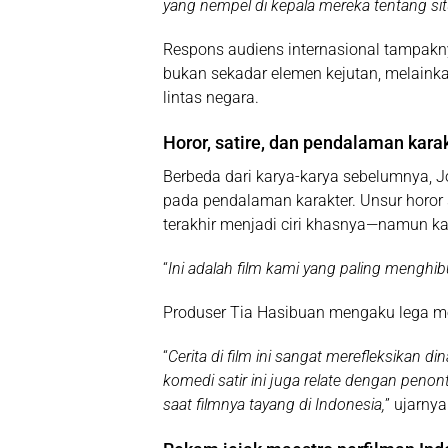
yang nempel di kepala mereka tentang sit
Respons audiens internasional tampakny
bukan sekadar elemen kejutan, melainka
lintas negara.
Horor, satire, dan pendalaman kara
Berbeda dari karya-karya sebelumnya,
pada pendalaman karakter. Unsur horor
terakhir menjadi ciri khasnya—namun kali 
“
Ini adalah film kami yang paling menghibur 
Produser
Tia Hasibuan
mengaku lega mel
“
Cerita di film ini sangat merefleksikan d
komedi satir ini juga relate dengan penon
saat filmnya tayang di Indonesia,
” ujarnya