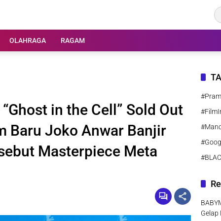
OLAHRAGA
RAGAM
T
#Pra
“Ghost in the Cell” Sold Out
#FilmI
lm Baru Joko Anwar Banjir
#Manc
#Goog
sebut Masterpiece Meta
#BLA
Re
BABYMO
Gelap 