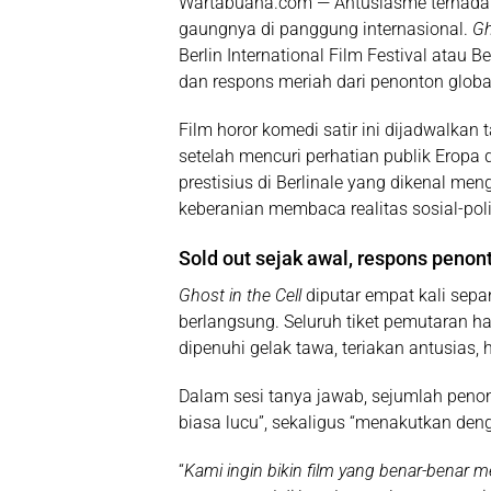
Wartabuana.com — Antusiasme terhadap
gaungnya di panggung internasional.
Gh
Berlin International Film Festival
atau Be
dan respons meriah dari penonton globa
Film horor komedi satir ini dijadwalkan
setelah mencuri perhatian publik Erop
prestisius di Berlinale yang dikenal men
keberanian membaca realitas sosial-poli
Sold out sejak awal, respons penont
Ghost in the Cell
diputar empat kali sepa
berlangsung. Seluruh tiket pemutaran ha
dipenuhi gelak tawa, teriakan antusias,
Dalam sesi tanya jawab, sejumlah penont
biasa lucu”, sekaligus “menakutkan deng
“
Kami ingin bikin film yang benar-benar me