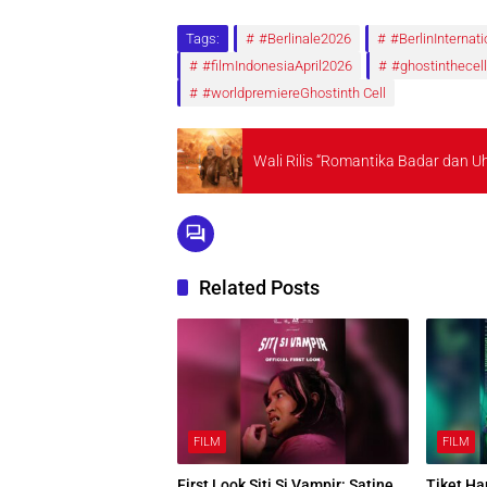
Tags:
#Berlinale2026
#BerlinInternat
#filmIndonesiaApril2026
#ghostinthecell
#worldpremiereGhostinth Cell
Wali Rilis “Romantika Badar dan 
Related Posts
FILM
FILM
First Look Siti Si Vampir: Satine
Tiket Ha