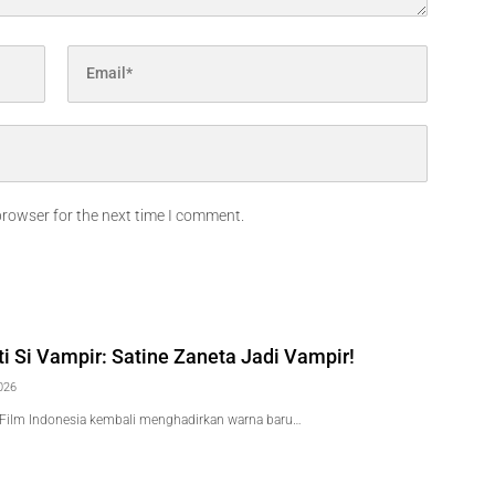
browser for the next time I comment.
iti Si Vampir: Satine Zaneta Jadi Vampir!
026
Film Indonesia kembali menghadirkan warna baru…