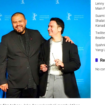
Lenny 
Main F
Suami 
Shalat
Kanad
Twilit
Beatle
Syahri
Yang 
Re
No co