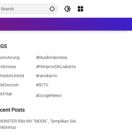
AGS
monoAnung
#MusikIndonesia
ndonesia
#PemprovDKIJakarta
hesterUnited
#ranokarno
leDiscover
#SCTV
CKPINK
#GoogleNews
cent Posts
NSTER Rilis MV “MOON” , Tampilkan Sisi
Misterius