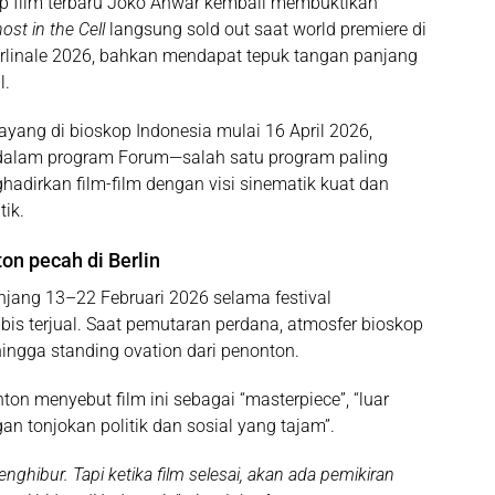
 film terbaru
Joko Anwar
kembali membuktikan
ost in the Cell
langsung sold out saat world premiere di
rlinale 2026, bahkan mendapat tepuk tangan panjang
l.
 tayang di bioskop Indonesia mulai
16 April 2026
,
a dalam program Forum—salah satu program paling
ghadirkan film-film dengan visi sinematik kuat dan
tik.
on pecah di Berlin
njang 13–22 Februari 2026 selama festival
bis terjual. Saat pemutaran perdana, atmosfer bioskop
 hingga standing ovation dari penonton.
on menyebut film ini sebagai “masterpiece”, “luar
an tonjokan politik dan sosial yang tajam”.
nghibur. Tapi ketika film selesai, akan ada pemikiran