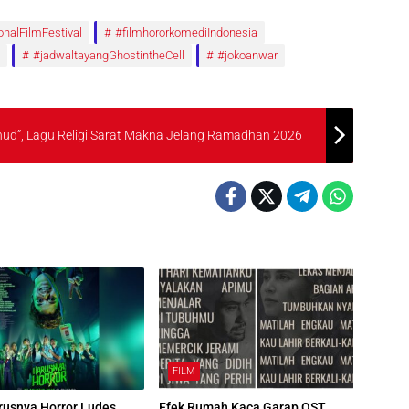
ionalFilmFestival
#filmhororkomediIndonesia
#jadwaltayangGhostintheCell
#jokoanwar
Uhud”, Lagu Religi Sarat Makna Jelang Ramadhan 2026
FILM
rusnya Horror Ludes,
Efek Rumah Kaca Garap OST