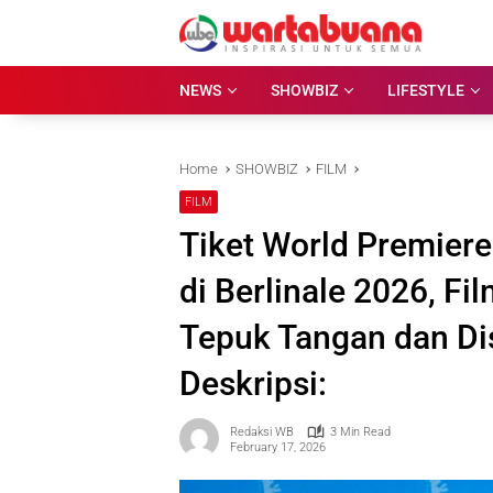
Skip
to
content
NEWS
SHOWBIZ
LIFESTYLE
Home
SHOWBIZ
FILM
FILM
Tiket World Premiere 
di Berlinale 2026, Fi
Tepuk Tangan dan Di
Deskripsi:
Redaksi WB
3 Min Read
February 17, 2026