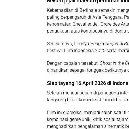
Rekam jejak maestro perfilman Ind
Keberhasilan di Berlinale semakin meng
paling berpengaruh di Asia Tenggara. P
kehormatan Chevalier de l’Ordre des Arts
pengakuan atas kontribusinya di dunia 
Sebelumnya, filmnya
Pengepungan di Buk
Festival Film Indonesia 2025
serta merai
Dengan capaian tersebut,
Ghost in the Ce
dinantikan sebagai tonggak berikutnya 
Siap tayang 16 April 2026 di Indone
Setelah menuai pujian di panggung inte
langsung horor komedi satir ini di biosk
Film ini diprediksi menjadi salah satu f
kombinasi genre unik, kritik sosial taj
menghadirkan pengalaman sinematik b