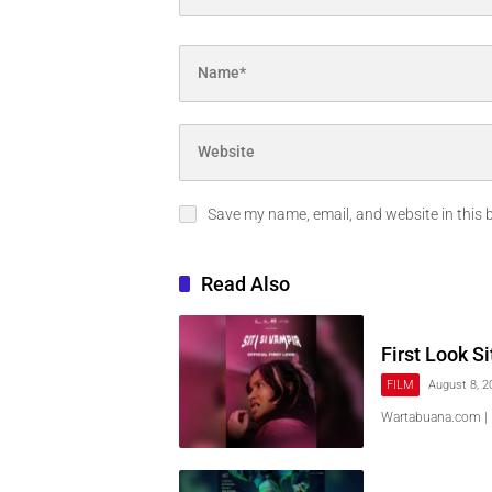
Save my name, email, and website in this 
Read Also
First Look S
FILM
August 8, 2
Wartabuana.com | 