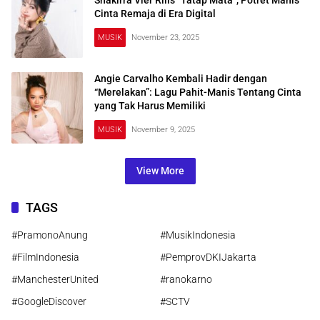
Cinta Remaja di Era Digital
MUSIK
November 23, 2025
Angie Carvalho Kembali Hadir dengan
“Merelakan”: Lagu Pahit-Manis Tentang Cinta
yang Tak Harus Memiliki
MUSIK
November 9, 2025
View More
TAGS
#PramonoAnung
#MusikIndonesia
#FilmIndonesia
#PemprovDKIJakarta
#ManchesterUnited
#ranokarno
#GoogleDiscover
#SCTV