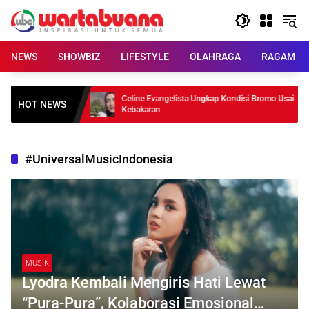
Skip
to
content
NEWS
SHOWBIZ
LIFESTYLE
OLAHRAGA
RAGAM
? Carrick Beri
Celine Evangelista Ungkap Kondisi Bromo Usai
HOT NEWS
Kebakaran
#UniversalMusicIndonesia
MUSIK
Lyodra Kembali Mengiris Hati Lewat
“Pura-Pura”, Kolaborasi Emosional