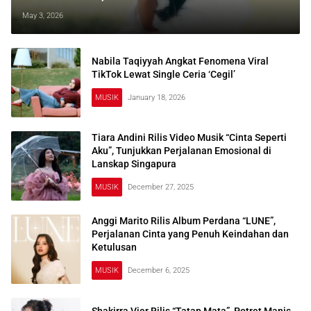
Bareng Andmesh yang Bikin Baper
May 3, 2026
Maksimal
Nabila Taqiyyah Angkat Fenomena Viral
TikTok Lewat Single Ceria ‘Cegil’
MUSIK
January 18, 2026
Tiara Andini Rilis Video Musik “Cinta Seperti
Aku”, Tunjukkan Perjalanan Emosional di
Lanskap Singapura
MUSIK
December 27, 2025
Anggi Marito Rilis Album Perdana “LUNE”,
Perjalanan Cinta yang Penuh Keindahan dan
Ketulusan
MUSIK
December 6, 2025
Shakirra Vier Rilis “Tatap Mata”, Potret Manis