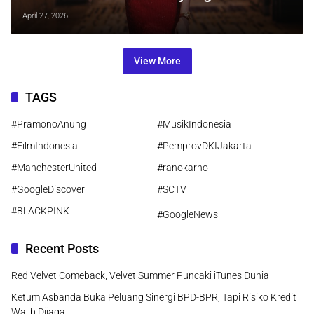
Menyentuh Relung Terdalam
April 27, 2026
View More
TAGS
#PramonoAnung
#MusikIndonesia
#FilmIndonesia
#PemprovDKIJakarta
#ManchesterUnited
#ranokarno
#GoogleDiscover
#SCTV
#BLACKPINK
#GoogleNews
Recent Posts
Red Velvet Comeback, Velvet Summer Puncaki iTunes Dunia
Ketum Asbanda Buka Peluang Sinergi BPD-BPR, Tapi Risiko Kredit
Wajib Dijaga