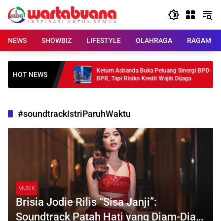
Skip
to
content
NEWS
SHOWBIZ
LIFESTYLE
OLAHRAGA
RAGAM
lvet Summer Puncaki
Ketum Asbanda Buka Peluang Sinergi BPD-
HOT NEWS
BPR, Tapi Risiko Kredit Wajib Dijaga
#soundtrackIstriParuhWaktu
MUSIK
Brisia Jodie Rilis “Sisa Janji”:
Soundtrack Patah Hati yang Diam-Diam