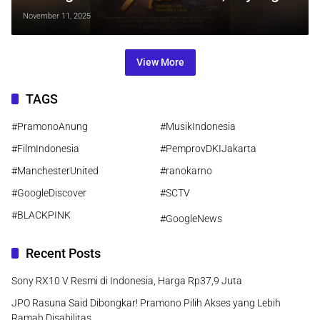
Desember 2025
November 11, 2025
View More
TAGS
#PramonoAnung
#MusikIndonesia
#FilmIndonesia
#PemprovDKIJakarta
#ManchesterUnited
#ranokarno
#GoogleDiscover
#SCTV
#BLACKPINK
#GoogleNews
Recent Posts
Sony RX10 V Resmi di Indonesia, Harga Rp37,9 Juta
JPO Rasuna Said Dibongkar! Pramono Pilih Akses yang Lebih
Ramah Disabilitas