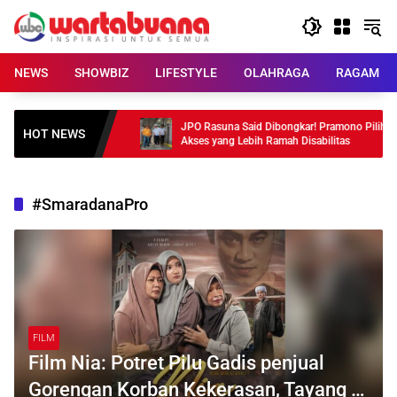
Skip
to
content
NEWS
SHOWBIZ
LIFESTYLE
OLAHRAGA
RAGAM
donesia, Harga
JPO Rasuna Said Dibongkar! Pramono Pilih
HOT NEWS
Akses yang Lebih Ramah Disabilitas
#SmaradanaPro
FILM
Film Nia: Potret Pilu Gadis penjual
Gorengan Korban Kekerasan, Tayang 4