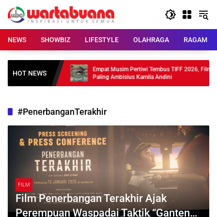
Skip
to
content
NEWS
SHOWBIZ
LIFESTYLE
OLAHRAGA
RAGAM
 Debut, 4
Empat Musim Pertiwi Tembus TIFF 2026, Film
HOT NEWS
Paling Ambisius Kamila Andini
#PenerbanganTerakhir
FILM
Film Penerbangan Terakhir Ajak
Perempuan Waspadai Taktik “Ganteng-