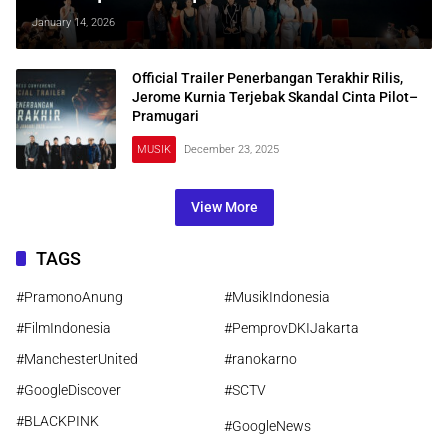
Ganteng Manipulatif” di Balik Kokpit
January 14, 2026
Official Trailer Penerbangan Terakhir Rilis,
Jerome Kurnia Terjebak Skandal Cinta Pilot–
Pramugari
MUSIK
December 23, 2025
View More
TAGS
#PramonoAnung
#MusikIndonesia
#FilmIndonesia
#PemprovDKIJakarta
#ManchesterUnited
#ranokarno
#GoogleDiscover
#SCTV
#BLACKPINK
#GoogleNews