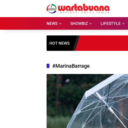
Skip
to
content
NEWS
SHOWBIZ
LIFESTYLE
HOT NEWS
#MarinaBarrage