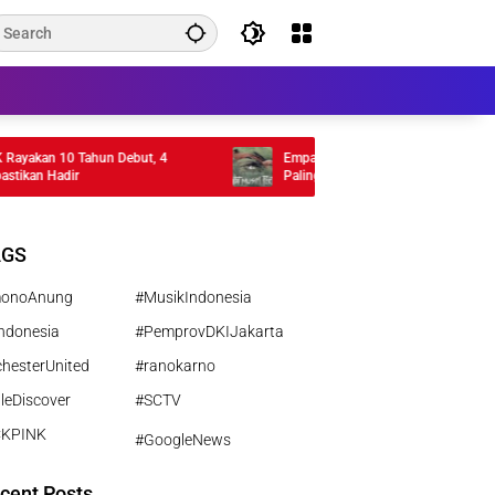
an 10 Tahun Debut, 4
Empat Musim Pertiwi Tembus TIFF 2026,
n Hadir
Paling Ambisius Kamila Andini
AGS
monoAnung
#MusikIndonesia
ndonesia
#PemprovDKIJakarta
hesterUnited
#ranokarno
leDiscover
#SCTV
CKPINK
#GoogleNews
cent Posts