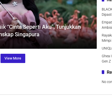
BLACK
Dipast
Empat 
sik “Cinta Seperti Aku”, Tunjukkan
Ambisi
anskap Singapura
Rayaka
Mimpi
UNIQLO
Ghea I
View More
Gen Z
Re
No co