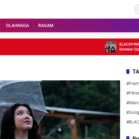
OLAHRAGA
RAGAM
BLACKPINK Rayak
Member Dipastika
T
#Pra
#FilmI
#Manc
#Goog
#BLA
Re